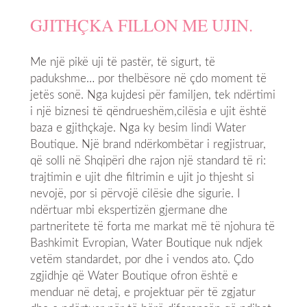
GJITHÇKA FILLON ME UJIN.
Me një pikë uji të pastër, të sigurt, të
padukshme… por thelbësore në çdo moment të
jetës sonë. Nga kujdesi për familjen, tek ndërtimi
i një biznesi të qëndrueshëm,cilësia e ujit është
baza e gjithçkaje. Nga ky besim lindi Water
Boutique. Një brand ndërkombëtar i regjistruar,
që solli në Shqipëri dhe rajon një standard të ri:
trajtimin e ujit dhe filtrimin e ujit jo thjesht si
nevojë, por si përvojë cilësie dhe sigurie. I
ndërtuar mbi ekspertizën gjermane dhe
partneritete të forta me markat më të njohura të
Bashkimit Evropian, Water Boutique nuk ndjek
vetëm standardet, por dhe i vendos ato. Çdo
zgjidhje që Water Boutique ofron është e
menduar në detaj, e projektuar për të zgjatur