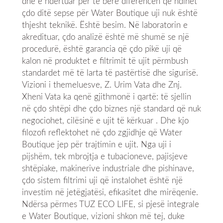
dhe e ndërtuar për të bërë diferencën që ndihet
çdo ditë sepse për Water Boutique uji nuk është
thjesht teknikë. Është besim. Në laboratorin e
akredituar, çdo analizë është më shumë se një
procedurë, është garancia që çdo pikë uji që
kalon në produktet e filtrimit të ujit përmbush
standardet më të larta të pastërtisë dhe sigurisë.
Vizioni i themeluesve, Z. Urim Vata dhe Znj.
Xheni Vata ka qenë gjithmonë i qartë: të sjellin
në çdo shtëpi dhe çdo biznes një standard që nuk
negociohet, cilësinë e ujit të kërkuar . Dhe kjo
filozofi reflektohet në çdo zgjidhje që Water
Boutique jep për trajtimin e ujit. Nga uji i
pijshëm, tek mbrojtja e tubacioneve, pajisjeve
shtëpiake, makinerive industriale dhe pishinave,
çdo sistem filtrimi uji që instalohet është një
investim në jetëgjatësi, efikasitet dhe mirëqenie.
Ndërsa përmes TUZ ECO LIFE, si pjesë integrale
e Water Boutique, vizioni shkon më tej, duke