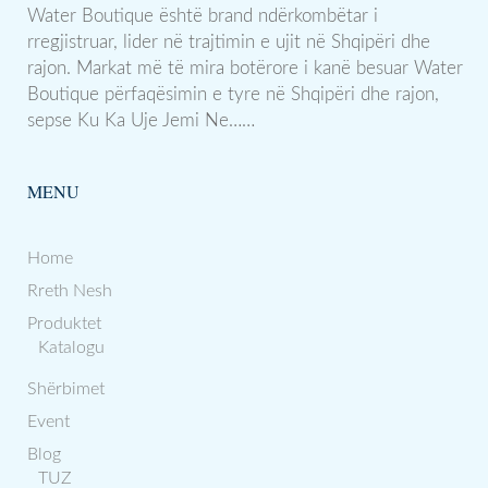
Water Boutique është brand ndërkombëtar i
rregjistruar, lider në trajtimin e ujit në Shqipëri dhe
rajon. Markat më të mira botërore i kanë besuar Water
Boutique përfaqësimin e tyre në Shqipëri dhe rajon,
sepse Ku Ka Uje Jemi Ne……
MENU
Home
Rreth Nesh
Produktet
Katalogu
Shërbimet
Event
Blog
TUZ