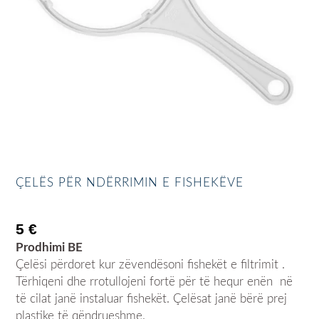
ÇELËS PËR NDËRRIMIN E FISHEKËVE
5
€
Prodhimi BE
Çelësi përdoret kur zëvendësoni fishekët e filtrimit .
Tërhiqeni dhe rrotullojeni fortë për të hequr enën në
të cilat janë instaluar fishekët. Çelësat janë bërë prej
plastike të qëndrueshme.