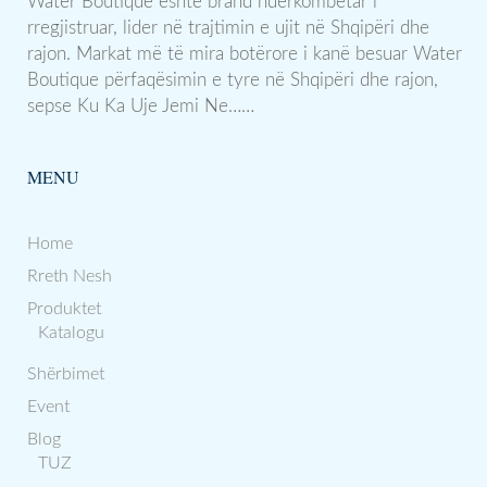
Water Boutique është brand ndërkombëtar i
rregjistruar, lider në trajtimin e ujit në Shqipëri dhe
rajon. Markat më të mira botërore i kanë besuar Water
Boutique përfaqësimin e tyre në Shqipëri dhe rajon,
sepse Ku Ka Uje Jemi Ne……
MENU
Home
Rreth Nesh
Produktet
Katalogu
Shërbimet
Event
Blog
TUZ