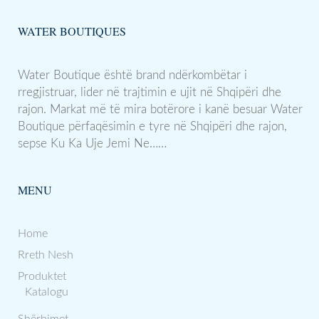
WATER BOUTIQUES
Water Boutique është brand ndërkombëtar i
rregjistruar, lider në trajtimin e ujit në Shqipëri dhe
rajon. Markat më të mira botërore i kanë besuar Water
Boutique përfaqësimin e tyre në Shqipëri dhe rajon,
sepse Ku Ka Uje Jemi Ne……
MENU
Home
Rreth Nesh
Produktet
Katalogu