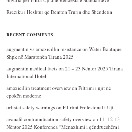
Siguria për Filtra Uji dhe Rëndësia e Standardeve
Rreziku i Heshtur që Dëmton Trurin dhe Shëndetin
RECENT COMMENTS
augmentin vs amoxicillin resistance
on
Water Boutique
Shpk në Maratonën Tirana 2025
augmentin medical facts
on
21 – 23 Nëntor 2025 Tirana
International Hotel
amoxicillin treatment overview
on
Filtrimi i ujit në
epokën moderne
orlistat safety warnings
on
Filtrimi Profesional i Ujit
avanafil contraindication safety overview
on
11 -12-13
Nëntor 2025 Konferenca “Menaxhimi i qëndrueshëm i