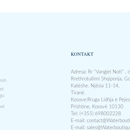
KONTAKT
Adresa: Rr “Vangjel Noti” , i
Rrethrotullimi Shqiponja, G
esh
Katëshe. Njësia 11-14,
et
Tiranë.
gu
Kosove:Rruga Lidhja e Pejes
et
Prishtine, Kosovë 10130
Tel: (+355) 698002228
E-mail:
contact@Waterbout
E-mail:
sales@Waterboutiq