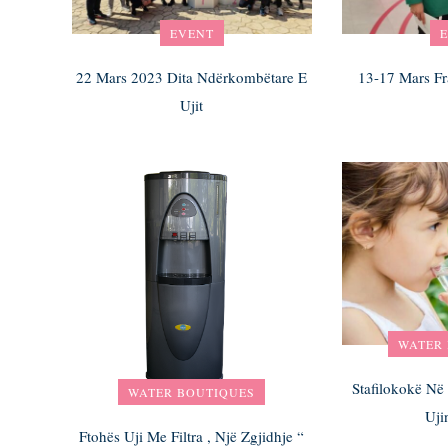
EVENT
22 Mars 2023 Dita Ndërkombëtare E
13-17 Mars Fr
Ujit
WATER
Stafilokokë Në
WATER BOUTIQUES
Uji
Ftohës Uji Me Filtra , Një Zgjidhje “