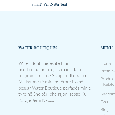
Smart” Për Zyrën Tuaj
WATER BOUTIQUES
MENU
Water Boutique është brand
Home
ndërkombëtar i rregjistruar, lider në
Rreth N
trajtimin e ujit në Shqipëri dhe rajon.
Produkt
Markat më të mira botërore i kanë
Katalo
besuar Water Boutique përfaqësimin e
tyre në Shqipëri dhe rajon, sepse Ku
Shërbim
Ka Uje Jemi Ne……
Event
Blog