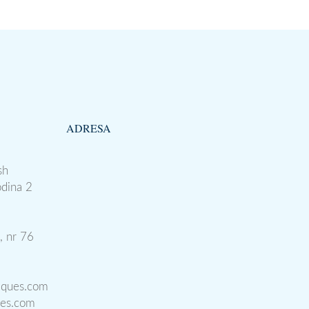
ADRESA
sh
odina 2
, nr 76
iques.com
ues.com