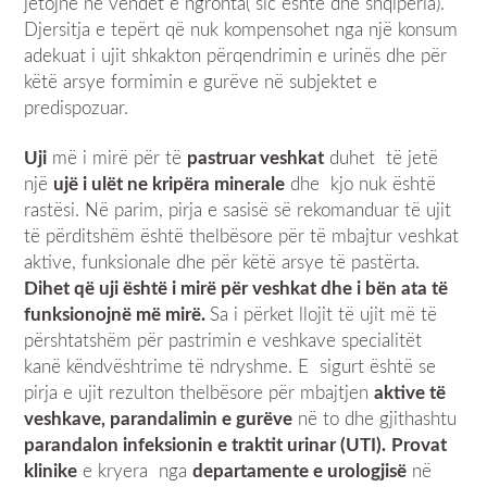
jetojnë në vendet e ngrohta( sic është dhe shqipëria).
Djersitja e tepërt që nuk kompensohet nga një konsum
adekuat i ujit shkakton përqendrimin e urinës dhe për
këtë arsye formimin e gurëve në subjektet e
predispozuar.
Uji
më i mirë për të
pastruar veshkat
duhet të jetë
një
ujë i ulët ne kripëra minerale
dhe kjo nuk është
rastësi. Në parim, pirja e sasisë së rekomanduar të ujit
të përditshëm është thelbësore për të mbajtur veshkat
aktive, funksionale dhe për këtë arsye të pastërta.
Dihet që uji është i mirë për veshkat dhe i bën ata të
funksionojnë më mirë.
Sa i përket llojit të ujit më të
përshtatshëm për pastrimin e veshkave specialitët
kanë këndvështrime të ndryshme. E sigurt është se
pirja e ujit rezulton thelbësore për mbajtjen
aktive të
veshkave, parandalimin e gurëve
në to dhe gjithashtu
parandalon infeksionin e traktit urinar (UTI).
Provat
klinike
e kryera nga
departamente e urologjisë
në