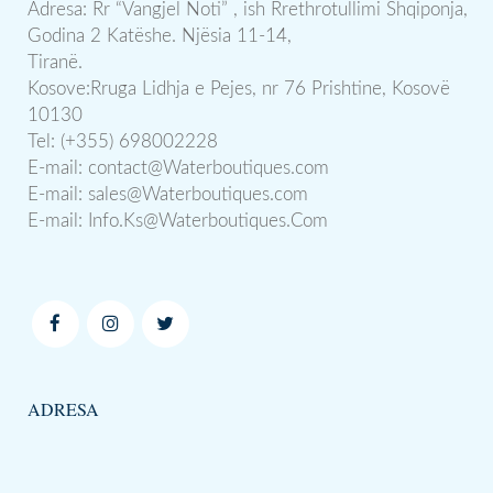
Adresa: Rr “Vangjel Noti” , ish Rrethrotullimi Shqiponja,
Godina 2 Katëshe. Njësia 11-14,
Tiranë.
Kosove:Rruga Lidhja e Pejes, nr 76 Prishtine, Kosovë
10130
Tel: (+355) 698002228
E-mail:
contact@Waterboutiques.com
E-mail:
sales@Waterboutiques.com
E-mail:
Info.Ks@Waterboutiques.Com
ADRESA