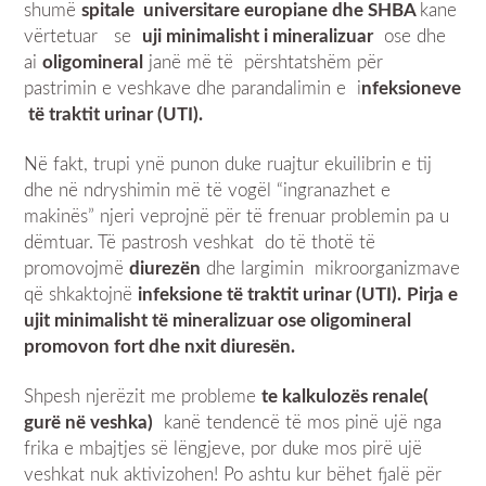
shumë
spitale universitare europiane dhe SHBA
kane
vërtetuar se
uji minimalisht i mineralizuar
ose dhe
ai
oligomineral
janë më të përshtatshëm për
pastrimin e veshkave dhe parandalimin e i
nfeksioneve
të traktit urinar (UTI).
Në fakt, trupi ynë punon duke ruajtur ekuilibrin e tij
dhe në ndryshimin më të vogël “ingranazhet e
makinës” njeri veprojnë për të frenuar problemin pa u
dëmtuar. Të pastrosh veshkat do të thotë të
promovojmë
diurezën
dhe largimin mikroorganizmave
që shkaktojnë
infeksione të traktit urinar (UTI).
Pirja e
ujit minimalisht të mineralizuar ose oligomineral
promovon fort dhe nxit diuresën.
Shpesh njerëzit me probleme
te kalkulozës renale(
gurë në veshka)
kanë tendencë të mos pinë ujë nga
frika e mbajtjes së lëngjeve, por duke mos pirë ujë
veshkat nuk aktivizohen! Po ashtu kur bëhet fjalë për