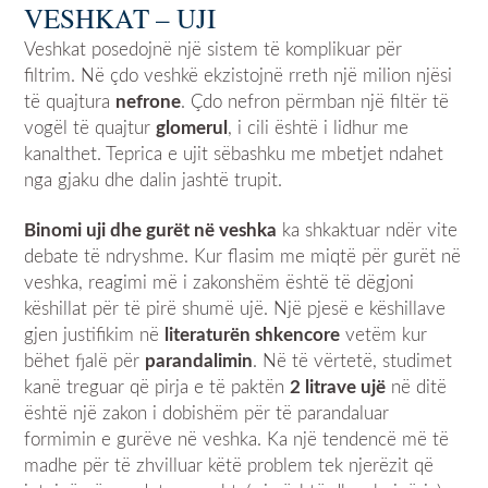
VESHKAT – UJI
Veshkat posedojnë një sistem të komplikuar për
filtrim. Në çdo veshkë ekzistojnë rreth një milion njësi
të quajtura
nefrone
. Çdo nefron përmban një filtër të
vogël të quajtur
glomerul
, i cili është i lidhur me
kanalthet. Teprica e ujit sëbashku me mbetjet ndahet
nga gjaku dhe dalin jashtë trupit.
Binomi uji dhe gurët në veshka
ka shkaktuar ndër vite
debate të ndryshme. Kur flasim me miqtë për gurët në
veshka, reagimi më i zakonshëm është të dëgjoni
këshillat për të pirë shumë ujë. Një pjesë e këshillave
gjen justifikim në
literaturën shkencore
vetëm kur
bëhet fjalë për
parandalimin
. Në të vërtetë, studimet
kanë treguar që pirja e të paktën
2 litrave ujë
në ditë
është një zakon i dobishëm për të parandaluar
formimin e gurëve në veshka. Ka një tendencë më të
madhe për të zhvilluar këtë problem tek njerëzit që