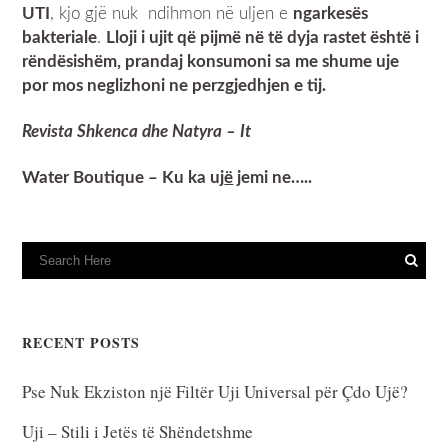
UTI
, kjo gjë nuk ndihmon në uljen e
ngarkesës
bakteriale
.
Lloji i ujit që pijmë në të dyja
rastet është i
rëndësishëm, prandaj konsumoni sa me shume uje
por mos neglizhoni ne perzgjedhjen e tij.
Revista Shkenca dhe Natyra – It
Water Boutique – Ku ka uj
ë
jemi ne…..
RECENT POSTS
Pse Nuk Ekziston një Filtër Uji Universal për Çdo Ujë?
Uji – Stili i Jetës të Shëndetshme