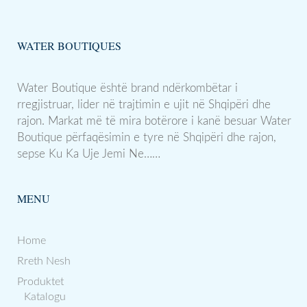
WATER BOUTIQUES
Water Boutique është brand ndërkombëtar i
rregjistruar, lider në trajtimin e ujit në Shqipëri dhe
rajon. Markat më të mira botërore i kanë besuar Water
Boutique përfaqësimin e tyre në Shqipëri dhe rajon,
sepse Ku Ka Uje Jemi Ne……
MENU
Home
Rreth Nesh
Produktet
Katalogu