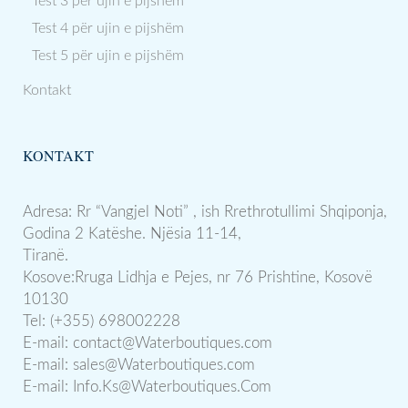
Test 3 për ujin e pijshëm
Test 4 për ujin e pijshëm
Test 5 për ujin e pijshëm
Kontakt
KONTAKT
Adresa: Rr “Vangjel Noti” , ish Rrethrotullimi Shqiponja,
Godina 2 Katëshe. Njësia 11-14,
Tiranë.
Kosove:Rruga Lidhja e Pejes, nr 76 Prishtine, Kosovë
10130
Tel: (+355) 698002228
E-mail:
contact@Waterboutiques.com
E-mail:
sales@Waterboutiques.com
E-mail:
Info.Ks@Waterboutiques.Com