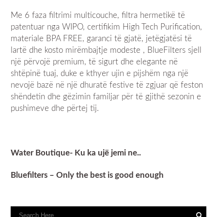
Me 6 faza filtrimi multicouche, filtra hermetikë të
patentuar nga WIPO, certifikim High Tech Purification,
materiale BPA FREE, garanci të gjatë, jetëgjatësi të
lartë dhe kosto mirëmbajtje modeste , BlueFilters sjell
një përvojë premium, të sigurt dhe elegante në
shtëpinë tuaj, duke e kthyer ujin e pijshëm nga një
nevojë bazë në një dhuratë festive të zgjuar që feston
shëndetin dhe gëzimin familjar për të gjithë sezonin e
pushimeve dhe përtej tij.
Water Boutique- Ku ka ujë jemi ne..
Bluefilters – Only the best is good enough