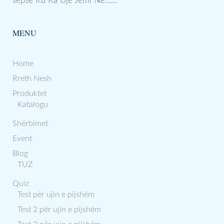
sepse Ku Ka Uje Jemi Ne……
MENU
Home
Rreth Nesh
Produktet
Katalogu
Shërbimet
Event
Blog
TUZ
Quiz
Test për ujin e pijshëm
Test 2 për ujin e pijshëm