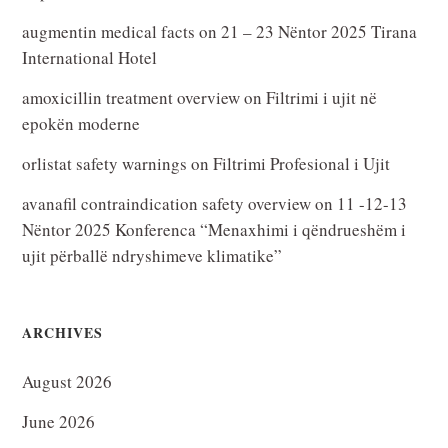
augmentin medical facts
on
21 – 23 Nëntor 2025 Tirana
International Hotel
amoxicillin treatment overview
on
Filtrimi i ujit në
epokën moderne
orlistat safety warnings
on
Filtrimi Profesional i Ujit
avanafil contraindication safety overview
on
11 -12-13
Nëntor 2025 Konferenca “Menaxhimi i qëndrueshëm i
ujit përballë ndryshimeve klimatike”
ARCHIVES
August 2026
June 2026