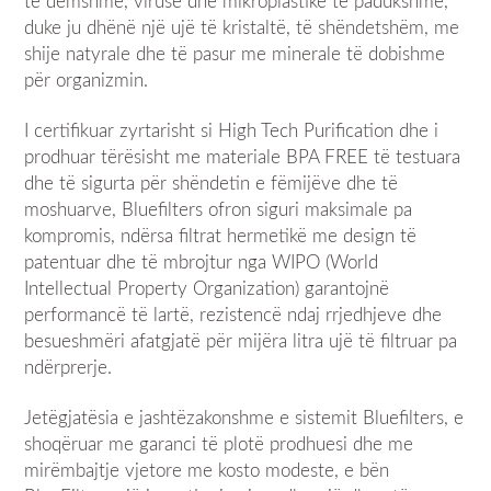
të dëmshme, viruse dhe mikroplastikë të padukshme,
duke ju dhënë një ujë të kristaltë, të shëndetshëm, me
shije natyrale dhe të pasur me minerale të dobishme
për organizmin.
I certifikuar zyrtarisht si High Tech Purification dhe i
prodhuar tërësisht me materiale BPA FREE të testuara
dhe të sigurta për shëndetin e fëmijëve dhe të
moshuarve, Bluefilters ofron siguri maksimale pa
kompromis, ndërsa filtrat hermetikë me design të
patentuar dhe të mbrojtur nga WIPO (World
Intellectual Property Organization) garantojnë
performancë të lartë, rezistencë ndaj rrjedhjeve dhe
besueshmëri afatgjatë për mijëra litra ujë të filtruar pa
ndërprerje.
Jetëgjatësia e jashtëzakonshme e sistemit Bluefilters, e
shoqëruar me garanci të plotë prodhuesi dhe me
mirëmbajtje vjetore me kosto modeste, e bën