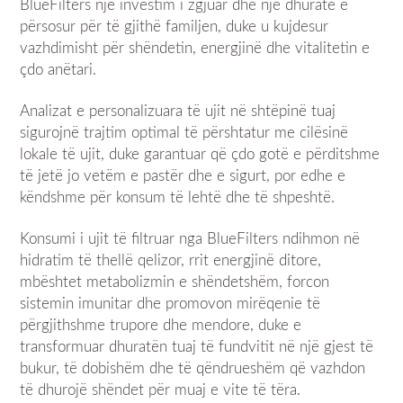
BlueFilters një investim i zgjuar dhe një dhuratë e
përsosur për të gjithë familjen, duke u kujdesur
vazhdimisht për shëndetin, energjinë dhe vitalitetin e
çdo anëtari.
Analizat e personalizuara të ujit në shtëpinë tuaj
sigurojnë trajtim optimal të përshtatur me cilësinë
lokale të ujit, duke garantuar që çdo gotë e përditshme
të jetë jo vetëm e pastër dhe e sigurt, por edhe e
këndshme për konsum të lehtë dhe të shpeshtë.
Konsumi i ujit të filtruar nga BlueFilters ndihmon në
hidratim të thellë qelizor, rrit energjinë ditore,
mbështet metabolizmin e shëndetshëm, forcon
sistemin imunitar dhe promovon mirëqenie të
përgjithshme trupore dhe mendore, duke e
transformuar dhuratën tuaj të fundvitit në një gjest të
bukur, të dobishëm dhe të qëndrueshëm që vazhdon
të dhurojë shëndet për muaj e vite të tëra.