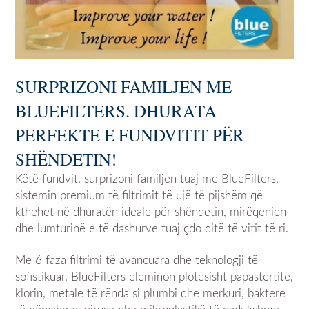
SURPRIZONI FAMILJEN ME
BLUEFILTERS. DHURATA
PERFEKTE E FUNDVITIT PËR
SHËNDETIN!
Këtë fundvit, surprizoni familjen tuaj me BlueFilters,
sistemin premium të filtrimit të ujë të pijshëm që
kthehet në dhuratën ideale për shëndetin, mirëqenien
dhe lumturinë e të dashurve tuaj çdo ditë të vitit të ri.
Me 6 faza filtrimi të avancuara dhe teknologji të
sofistikuar, BlueFilters eleminon plotësisht papastërtitë,
klorin, metale të rënda si plumbi dhe merkuri, baktere