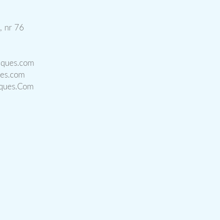
, nr 76
iques.com
ues.com
iques.Com