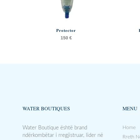
Protector
150
€
WATER BOUTIQUES
MENU
Water Boutique është brand
Home
ndërkombëtar i rregjistruar, lider në
Rreth N