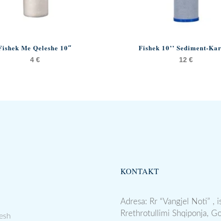
Fishek Me Qeleshe 10″
Fishek 10’’ Sediment-Ka
4
€
12
€
KONTAKT
Adresa: Rr “Vangjel Noti” , i
Rrethrotullimi Shqiponja, G
esh