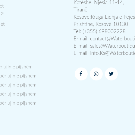
Katëshe. Njësia 11-14,
et
Tiranë.
gu
Kosove:Rruga Lidhja e Pejes
et
Prishtine, Kosovë 10130
Tel: (+355) 698002228
E-mail:
contact@Waterbout
E-mail:
sales@Waterboutiq
E-mail:
Info.Ks@Waterbout
ër ujin e pijshëm
 për ujin e pijshëm
 për ujin e pijshëm
 për ujin e pijshëm
 për ujin e pijshëm