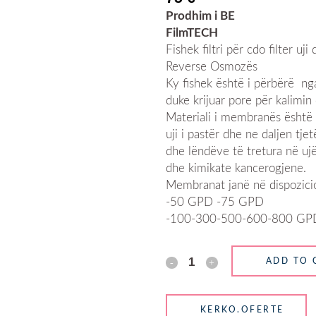
Prodhim i BE
FilmTECH
Fishek filtri për cdo filter 
Reverse Osmozës
Ky fishek është i përbërë nga 
duke krijuar pore për kalimin e 
Materiali i membranës është 
uji i pastër dhe ne daljen tj
dhe lëndëve të tretura në uj
dhe kimikate kancerogjene.
Membranat janë në dispozici
-50 GPD -75 GPD
-100-300-500-600-800 GP
ADD TO 