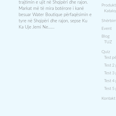
trajtimin e ujit në Shqipëri dhe rajon.
Produkt
Markat më të mira botërore i kanë
Katalo
besuar Water Boutique përfaqësimin e
tyre në Shqipëri dhe rajon, sepse Ku
Shërbim
Ka Uje Jemi Ne……
Event
Blog
TUZ
Quiz
Test p
Test 2
Test 3
Test 4
Test 5
Kontakt