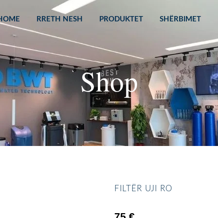
HOME
RRETH NESH
PRODUKTET
SHËRBIMET
Shop
FILTËR UJI RO
75
€