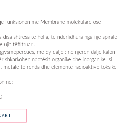
uji që funksionon me Membranë molekulare ose
disa shtresa të holla, të ndërlidhura nga fije spirale
ujit tëfiltruar .
gjysmëpërcues, me dy dalje : në njërën dalje kalon
etër shkarkohen ndotësit organike dhe inorganike si
ë, metale të rënda dhe elemente radioaktive toksike
on në:
D
CART