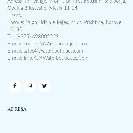
Adresa: Rr “Vangjel Noti” , ish Rrethrotullimi Shqiponja,
Godina 2 Katëshe. Njësia 11-14,
Tiranë.
Kosove:Rruga Lidhja e Pejes, nr 76 Prishtine, Kosovë
10130
Tel: (+355) 698002228
E-mail:
contact@Waterboutiques.com
E-mail:
sales@Waterboutiques.com
E-mail:
Info.Ks@Waterboutiques.Com
ADRESA