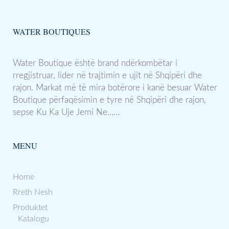
WATER BOUTIQUES
Water Boutique është brand ndërkombëtar i
rregjistruar, lider në trajtimin e ujit në Shqipëri dhe
rajon. Markat më të mira botërore i kanë besuar Water
Boutique përfaqësimin e tyre në Shqipëri dhe rajon,
sepse Ku Ka Uje Jemi Ne……
MENU
Home
Rreth Nesh
Produktet
Katalogu