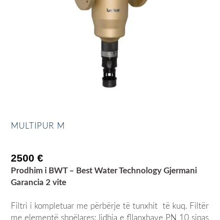
MULTIPUR M
2500
€
Prodhim i BWT – Best Water Technology Gjermani
Garancia 2 vite
Filtri i kompletuar me përbërje të tunxhit të kuq. Filtër
me elementë shpëlares; lidhja e fllanxhave PN 10 sipas