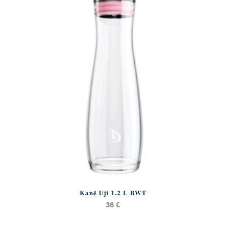
Kanë Uji 1.2 L BWT
36
€