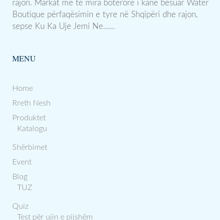
rajon. Markat më të mira botërore i kanë besuar Water
Boutique përfaqësimin e tyre në Shqipëri dhe rajon,
sepse Ku Ka Uje Jemi Ne……
MENU
Home
Rreth Nesh
Produktet
Katalogu
Shërbimet
Event
Blog
TUZ
Quiz
Test për ujin e pijshëm