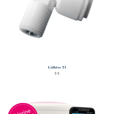
Lidhëse TI
3
€