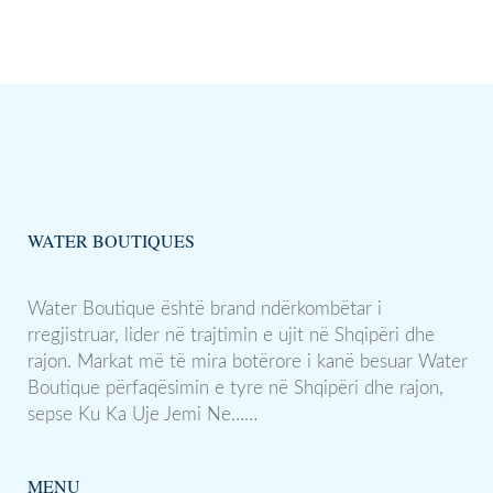
WATER BOUTIQUES
Water Boutique është brand ndërkombëtar i
rregjistruar, lider në trajtimin e ujit në Shqipëri dhe
rajon. Markat më të mira botërore i kanë besuar Water
Boutique përfaqësimin e tyre në Shqipëri dhe rajon,
sepse Ku Ka Uje Jemi Ne……
MENU