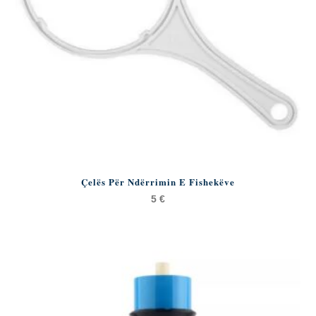
Çelës Për Ndërrimin E Fishekëve
5
€