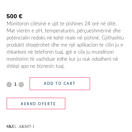
500
€
Monitoron cilësinë e ujit te pishines 24 orë në ditë.
Mat vlerën e pH, temperaturën, përçueshmërinë dhe
potencialin redoks në kohë reale në pishinë. Gjithashtu
produkti shoqërohet dhe me një aplikacion te cilin ju e
shkarkoni në telefonin tuaj, gjë e cila ju mundëson
monitorim të vazhduar edhe kur ju nuk ndodheni në
shtëpi apo ne biznesin tuaj.
ADD TO CART
SKU:
AKS07-1