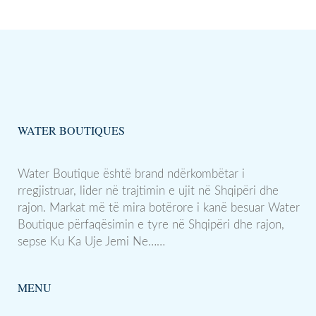
WATER BOUTIQUES
Water Boutique është brand ndërkombëtar i
rregjistruar, lider në trajtimin e ujit në Shqipëri dhe
rajon. Markat më të mira botërore i kanë besuar Water
Boutique përfaqësimin e tyre në Shqipëri dhe rajon,
sepse Ku Ka Uje Jemi Ne……
MENU