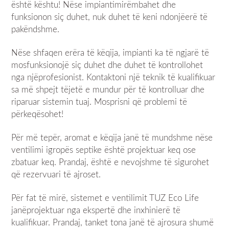
është kështu! Nëse impiantimirëmbahet dhe
funksionon siç duhet, nuk duhet të keni ndonjëerë të
pakëndshme.
Nëse shfaqen erëra të këqija, impianti ka të ngjarë të
mosfunksionojë siç duhet dhe duhet të kontrollohet
nga njëprofesionist. Kontaktoni një teknik të kualifikuar
sa më shpejt tëjetë e mundur për të kontrolluar dhe
riparuar sistemin tuaj. Mosprisni që problemi të
përkeqësohet!
Për më tepër, aromat e këqija janë të mundshme nëse
ventilimi igropës septike është projektuar keq ose
zbatuar keq. Prandaj, është e nevojshme të sigurohet
që rezervuari të ajroset.
Për fat të mirë, sistemet e ventilimit
TUZ Eco Life
janëprojektuar nga ekspertë dhe inxhinierë të
kualifikuar. Prandaj, tanket tona janë të ajrosura shumë