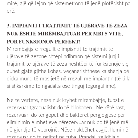
mirë, gjë që lejon që sistemettona të jenë plotësisht pa
erë.
3.
IMPIANTI
I
TRAJTIMIT
TË
UJËRAVE TË ZEZA
NUK
ËSHTË
MIRËMBAJTUAR PËR MBI
5
V
I
T
E
,
POR FUNKSIONON PERFEKT!
Mirëmbajtja e rregullt e impiantit të trajtimit të
ujërave të zezanë shtëpi ndihmon që sistemi juaj i
trajtimit të ujërave të zeza nështëpi të funksionojë siç
duhet gjatë gjithë kohës, veçanërishtnëse ka shenja që
diçka mund të mos jetë në rregull me impiantin (të tilla
si shkarkime të ngadalta ose tinguj tëgurgullimë).
Në të vërtetë, nëse nuk kryhet mirëmbajtje, tubat e
rezervuaritgradualisht do të bllokohen. Në këtë rast,
rezervuari do tëngopet dhe bakteret përgjegjëse për
eliminimin e mbetjeve nërezervuar nuk do të jenë më
në gjendje të veprojnë. Nëse nukbëhet asgjë, llumi në
rezervuar do të ngjitet në tuba. Prandaj, zgjidhja e