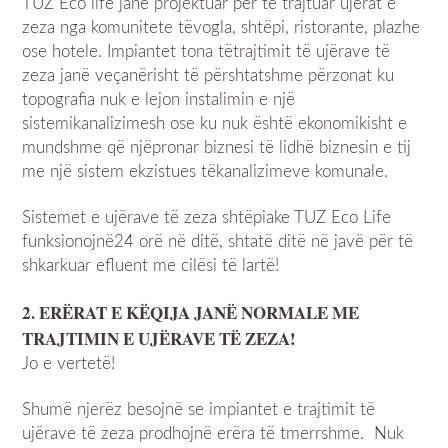
TUZ Eco life
janë projektuar për të trajtuar ujërat e
zeza nga komunitete tëvogla, shtëpi, ristorante, plazhe
ose hotele. Impiantet tona tëtrajtimit të ujërave të
zeza janë veçanërisht të përshtatshme përzonat ku
topografia nuk e lejon instalimin e një
sistemikanalizimesh ose ku nuk është ekonomikisht e
mundshme që njëpronar biznesi të lidhë biznesin e tij
me një sistem ekzistues tëkanalizimeve komunale.
Sistemet e ujërave të zeza shtëpiake
TUZ Eco Life
funksionojnë24 orë në ditë, shtatë ditë në javë për të
shkarkuar efluent me cilësi të lartë!
2.
ERËRAT E K
Ë
QIJA
JAN
Ë NORMAL
E
ME
TRAJTIMIN E UJËRAVE
TË
ZEZA
!
Jo e vertetë!
Shumë njerëz besojnë se impiantet e trajtimit të
ujërave të zeza prodhojnë erëra të tmerrshme. Nuk