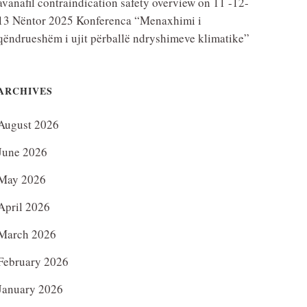
avanafil contraindication safety overview
on
11 -12-
13 Nëntor 2025 Konferenca “Menaxhimi i
qëndrueshëm i ujit përballë ndryshimeve klimatike”
ARCHIVES
August 2026
June 2026
May 2026
April 2026
March 2026
February 2026
January 2026