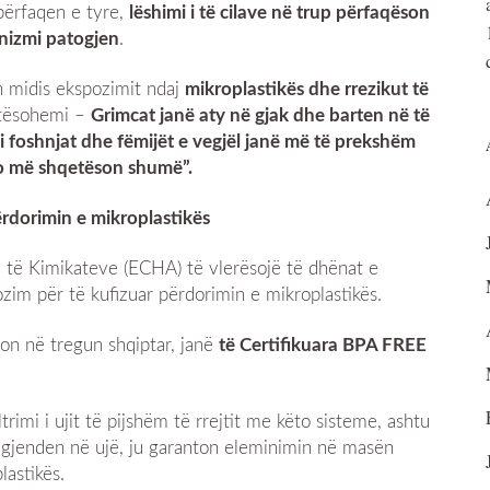
ipërfaqen e tyre,
lëshimi i të cilave në trup përfaqëson
anizmi patogjen
.
en midis ekspozimit ndaj
mikroplastikës dhe rrezikut të
etësohemi –
Grimcat janë aty në gjak dhe barten në të
si foshnjat dhe fëmijët e vegjël janë më të prekshëm
jo më shqetëson shumë”.
ërdorimin e mikroplastikës
e të Kimikateve (ECHA) të vlerësojë të dhënat e
im për të kufizuar përdorimin e mikroplastikës.
on në tregun shqiptar, janë
të Certifikuara BPA FREE
rimi i ujit të pijshëm të rrejtit me këto sisteme, ashtu
gjenden në ujë, ju garanton eleminimin në masën
lastikës.