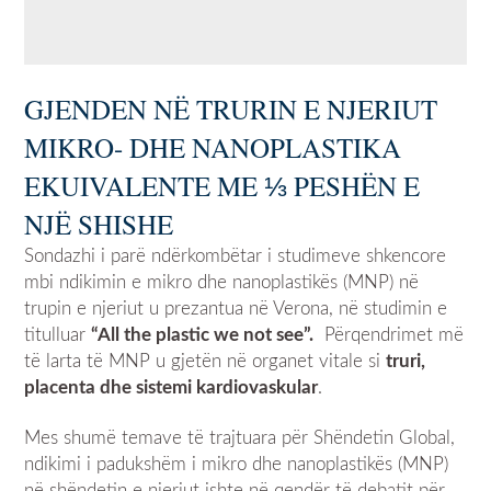
GJENDEN NË TRURIN E NJERIUT
MIKRO- DHE NANOPLASTIKA
EKUIVALENTE ME ⅓ PESHËN E
NJË SHISHE
Sondazhi i parë ndërkombëtar i studimeve shkencore
mbi ndikimin e mikro dhe nanoplastikës (MNP) në
trupin e njeriut u prezantua në Verona, në studimin e
titulluar
“All the plastic we not see”.
Përqendrimet më
të larta të MNP u gjetën në organet vitale si
truri,
placenta dhe sistemi kardiovaskular
.
Mes shumë temave të trajtuara për Shëndetin Global,
ndikimi i padukshëm i mikro dhe nanoplastikës (MNP)
në shëndetin e njeriut ishte në qendër të debatit për