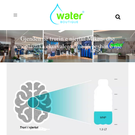
Gjenden në trurin e njeriut Mikro- dhe
nanoplastika ekuivalente me ⅓ peshën e një
shishe