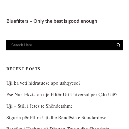
Bluefilters – Only the best is good enough
RECENT POSTS
Uji ka veti hidratuese apo ushqyese?
Pse Nuk Ekziston një Filtër Uji Universal për Çdo Ujë?
Uji – Stili i Jetës të Shëndetshme
Siguria për Filtra Uji dhe Rëndësia e Standardeve
Rreziku i Heshtur që Dëmton Trurin dhe Shëndetin