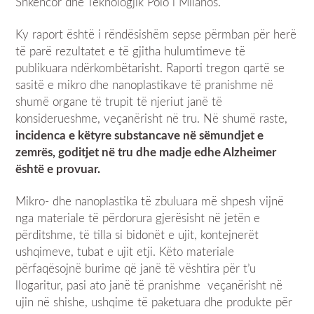
Shkencor dhe Teknologjik Polo i Milanos.
Ky raport është i rëndësishëm sepse përmban për herë
të parë rezultatet e të gjitha hulumtimeve të
publikuara ndërkombëtarisht. Raporti tregon qartë se
sasitë e mikro dhe nanoplastikave të pranishme në
shumë organe të trupit të njeriut janë të
konsiderueshme, veçanërisht në tru. Në shumë raste,
incidenca e këtyre substancave në sëmundjet e
zemrës, goditjet në tru dhe madje edhe Alzheimer
është e provuar.
Mikro- dhe nanoplastika të zbuluara më shpesh vijnë
nga materiale të përdorura gjerësisht në jetën e
përditshme, të tilla si bidonët e ujit, kontejnerët
ushqimeve, tubat e ujit etji. Këto materiale
përfaqësojnë burime që janë të vështira për t’u
llogaritur, pasi ato janë të pranishme veçanërisht në
ujin në shishe, ushqime të paketuara dhe produkte për