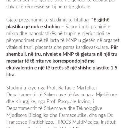
shkak të rëndësisë së tij në rritje globale.
Gjatë prezantimit të studimit të titulluar
“E gjithë
plastika që nuk e shohim
– Raporti mbi praninë e
mikro dhe nanoplastikës në trupin e njeriut doli se
përqendrimet më të larta të MNP u gjetën në organet
vitale si truri, placenta dhe pema kardiovaskulare.
Për
shembull, në tru, nivelet e MNP të gjetura në një tru
mesatar të të rriturve korrespondojnë me
ekuivalentin e një të tretës së një shishe plastike 1.5
litra.
Studimi u krye nga Prof. Raffaele Marfella, i
Departamentit të Shkencave të Avancuara Mjekësore
dhe Kirurgjike, nga Prof. Pasquale Iovino, i
Departamentit të Shkencave dhe Teknologjive
Mjedisore Biologjike dhe Farmaceutike, dhe nga Dr.
Francesco Prattichizzo, i IRCCS MultiMedica, Instituti