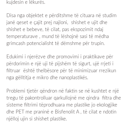
kujdesin e lëkurës.
Disa nga objektet e përditshme të cituara në studim
janë qeset e çajit prej najloni, shishet e ujit dhe
shishet e bebeve, të cilat, pas ekspozimit ndaj
temperaturave , mund të lëshojnë sasi të mëdha
grimcash potencialisht të dëmshme për trupin.
Edukimi i njerëzve dhe promovimi i praktikave për
përdorimin e një uji të pijshëm të sigurt, ujë rrjeti i
filtruar është thelbësore për të minimizuar rrezikun
nga gëlltitja e mikro dhe nanoplastikës.
Problemi tjetër qëndron në faktin se në kushtet e një
tregu të pakontrolluar qarkullojnë me qindra filtra dhe
sisteme filtrimi tëprodhuara me plastike jo ekologjike
dhe PET me praninë e Bisfenolit A , të cilat e ndotin
njëlloj ujin si shishet plastike.