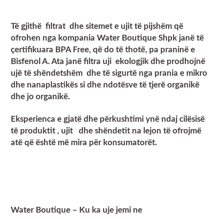
Të gjithë filtrat dhe sitemet e ujit të pijshëm që
ofrohen nga kompania Water Boutique Shpk janë të
çertifikuara BPA Free, që do të thotë, pa praninë e
Bisfenol A. Ata janë filtra uji ekologjik dhe prodhojnë
ujë të shëndetshëm dhe të sigurtë nga prania e mikro
dhe nanaplastikës si dhe ndotësve të tjerë organikë
dhe jo organikë.
Eksperienca e gjatë dhe përkushtimi ynë ndaj cilësisë
të produktit , ujit dhe shëndetit na lejon të ofrojmë
atë që është më mira për konsumatorët.
Water Boutique – Ku ka uje jemi ne