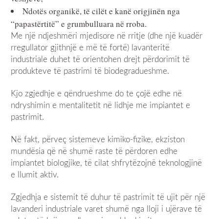
Ndotës organikë, të cilët e kanë origjinën nga
“papastërtitë” e grumbulluara në rroba.
Me një ndjeshmëri mjedisore në rritje (dhe një kuadër
rregullator gjithnjë e më të fortë) lavanteritë
industriale duhet të orientohen drejt përdorimit të
produkteve të pastrimi të biodegradueshme.
Kjo zgjedhje e qëndrueshme do te çojë edhe në
ndryshimin e mentalitetit në lidhje me impiantet e
pastrimit.
Në fakt, përveç sistemeve kimiko-fizike, ekziston
mundësia që në shumë raste të përdoren edhe
impiantet biologjike, të cilat shfrytëzojnë teknologjinë
e llumit aktiv.
Zgjedhja e sistemit të duhur të pastrimit të ujit për një
lavanderi industriale varet shumë nga lloji i ujërave të