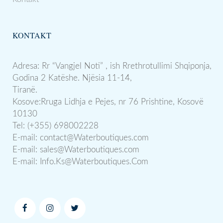
KONTAKT
Adresa: Rr “Vangjel Noti” , ish Rrethrotullimi Shqiponja,
Godina 2 Katëshe. Njësia 11-14,
Tiranë.
Kosove:Rruga Lidhja e Pejes, nr 76 Prishtine, Kosovë
10130
Tel: (+355) 698002228
E-mail:
contact@Waterboutiques.com
E-mail:
sales@Waterboutiques.com
E-mail:
Info.Ks@Waterboutiques.Com