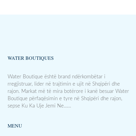
WATER BOUTIQUES
Water Boutique është brand ndërkombëtar i
rregjistruar, lider në trajtimin e ujit në Shqipëri dhe
rajon. Markat më të mira botërore i kanë besuar Water
Boutique përfaqësimin e tyre në Shqipëri dhe rajon,
sepse Ku Ka Uje Jemi Ne……
MENU