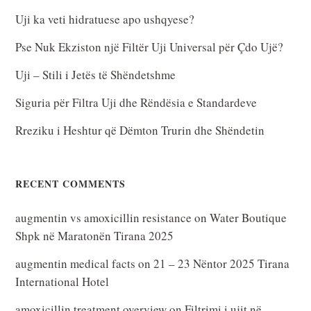
Uji ka veti hidratuese apo ushqyese?
Pse Nuk Ekziston një Filtër Uji Universal për Çdo Ujë?
Uji – Stili i Jetës të Shëndetshme
Siguria për Filtra Uji dhe Rëndësia e Standardeve
Rreziku i Heshtur që Dëmton Trurin dhe Shëndetin
RECENT COMMENTS
augmentin vs amoxicillin resistance
on
Water Boutique
Shpk në Maratonën Tirana 2025
augmentin medical facts
on
21 – 23 Nëntor 2025 Tirana
International Hotel
amoxicillin treatment overview
on
Filtrimi i ujit në