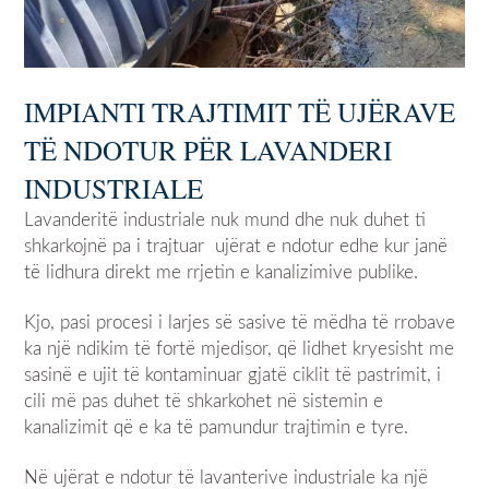
IMPIANTI TRAJTIMIT TË UJËRAVE
TË NDOTUR PËR LAVANDERI
INDUSTRIALE
Lavanderitë industriale nuk mund dhe nuk duhet ti
shkarkojnë pa i trajtuar ujërat e ndotur edhe kur janë
të lidhura direkt me rrjetin e kanalizimive publike.
Kjo, pasi procesi i larjes së sasive të mëdha të rrobave
ka një ndikim të fortë mjedisor, që lidhet kryesisht me
sasinë e ujit të kontaminuar gjatë ciklit të pastrimit, i
cili më pas duhet të shkarkohet në sistemin e
kanalizimit që e ka të pamundur trajtimin e tyre.
Në ujërat e ndotur të lavanterive industriale ka një