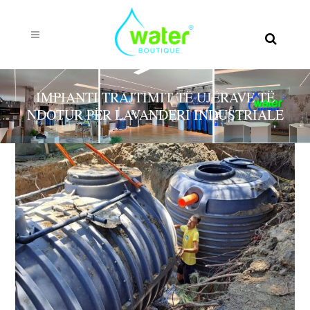
IMPIANTI TRAJTIMIT TË UJËRAVE TË
NDOTUR PËR LAVANDERI INDUSTRIALE