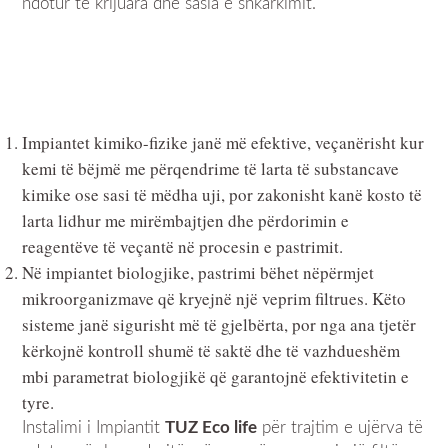
ndotur të krijuara dhe sasia e shkarkimit.
Impiantet kimiko-fizike janë më efektive, veçanërisht kur
kemi të bëjmë me përqendrime të larta të substancave
kimike ose sasi të mëdha uji, por zakonisht kanë kosto të
larta lidhur me mirëmbajtjen dhe përdorimin e
reagentëve të veçantë në procesin e pastrimit.
Në impiantet biologjike, pastrimi bëhet nëpërmjet
mikroorganizmave që kryejnë një veprim filtrues. Këto
sisteme janë sigurisht më të gjelbërta, por nga ana tjetër
kërkojnë kontroll shumë të saktë dhe të vazhdueshëm
mbi parametrat biologjikë që garantojnë efektivitetin e
tyre.
Instalimi i Impiantit
TUZ Eco life
për trajtim e ujërva të