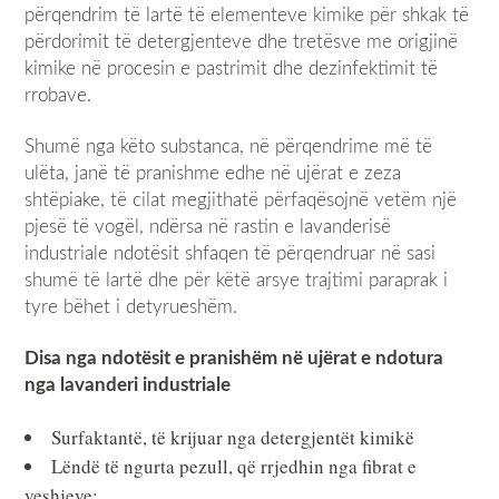
përqendrim të lartë të elementeve kimike për shkak të
përdorimit të detergjenteve dhe tretësve me origjinë
kimike në procesin e pastrimit dhe dezinfektimit të
rrobave.
Shumë nga këto substanca, në përqendrime më të
ulëta, janë të pranishme edhe në ujërat e zeza
shtëpiake, të cilat megjithatë përfaqësojnë vetëm një
pjesë të vogël, ndërsa në rastin e lavanderisë
industriale ndotësit shfaqen të përqendruar në sasi
shumë të lartë dhe për këtë arsye trajtimi paraprak i
tyre bëhet i detyrueshëm.
Disa nga ndotësit e pranishëm në ujërat e ndotura
nga lavanderi industriale
Surfaktantë, të krijuar nga detergjentët kimikë
Lëndë të ngurta pezull, që rrjedhin nga fibrat e
veshjeve;