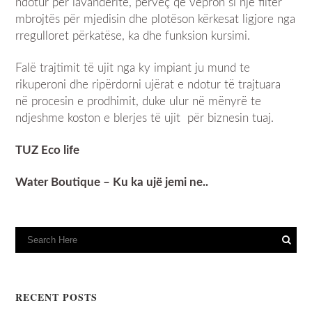
ndotur për lavanderitë, përveç që vepron si një filtër
mbrojtës për mjedisin dhe plotëson kërkesat ligjore nga
rregulloret përkatëse, ka dhe funksion kursimi.
Falë trajtimit të ujit nga ky impiant ju mund te
rikuperoni dhe ripërdorni ujërat e ndotur të trajtuara
në procesin e prodhimit, duke ulur në mënyrë te
ndjeshme koston e blerjes të ujit për biznesin tuaj.
TUZ Eco life
Water Boutique – Ku ka ujë jemi ne..
RECENT POSTS