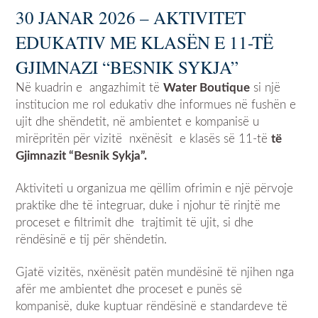
30 JANAR 2026 – AKTIVITET
EDUKATIV ME KLASËN E 11-TË
GJIMNAZI “BESNIK SYKJA”
Në kuadrin e angazhimit të
Water Boutique
si një
institucion me rol edukativ dhe informues në fushën e
ujit dhe shëndetit, në ambientet e kompanisë u
mirëpritën për vizitë nxënësit e klasës së 11-të
të
Gjimnazit “Besnik Sykja”.
Aktiviteti u organizua me qëllim ofrimin e një përvoje
praktike dhe të integruar, duke i njohur të rinjtë me
proceset e filtrimit dhe trajtimit të ujit, si dhe
rëndësinë e tij për shëndetin.
Gjatë vizitës, nxënësit patën mundësinë të njihen nga
afër me ambientet dhe proceset e punës së
kompanisë, duke kuptuar rëndësinë e standardeve të