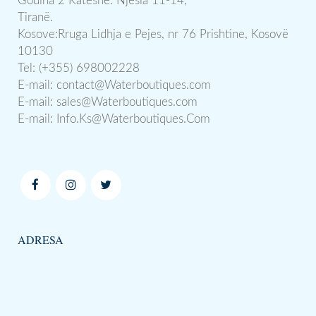
Godina 2 Katëshe. Njësia 11-14,
Tiranë.
Kosove:Rruga Lidhja e Pejes, nr 76 Prishtine, Kosovë
10130
Tel: (+355) 698002228
E-mail:
contact@Waterboutiques.com
E-mail:
sales@Waterboutiques.com
E-mail:
Info.Ks@Waterboutiques.Com
ADRESA