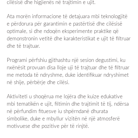
cilësisë dhe higjienës në trajtimin e ujit.
Ata morën informacione të detajuara mbi teknologjitë
e përdorura për garantimin e pastërtisë dhe cilësisë
optimale, si dhe ndoqën eksperimente praktike që
demonstronin vetitë dhe karakteristikat e ujit të filtruar
dhe të trajtuar.
Programi përfshiu gjithashtu një sesion degustimi, ku
nxënësit provuan disa lloje uji të trajtuar dhe të filtruar
me metoda të ndryshme, duke identifikuar ndryshimet
në shije, përbërje dhe cilësi.
Aktiviteti u shoqërua me lojëra dhe kuize edukative
mbi tematikën e ujit, filtimin dhe trajtimit të tij, ndërsa
në përfundim fituesve iu shpërndanë dhurata
simbolike, duke e mbyllur vizitën në një atmosferë
motivuese dhe pozitive për të rinjtë.