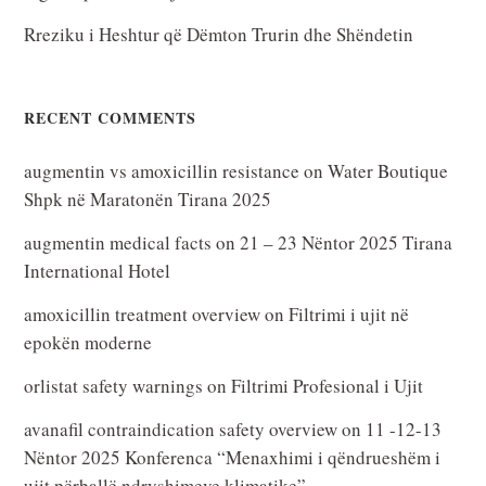
Rreziku i Heshtur që Dëmton Trurin dhe Shëndetin
RECENT COMMENTS
augmentin vs amoxicillin resistance
on
Water Boutique
Shpk në Maratonën Tirana 2025
augmentin medical facts
on
21 – 23 Nëntor 2025 Tirana
International Hotel
amoxicillin treatment overview
on
Filtrimi i ujit në
epokën moderne
orlistat safety warnings
on
Filtrimi Profesional i Ujit
avanafil contraindication safety overview
on
11 -12-13
Nëntor 2025 Konferenca “Menaxhimi i qëndrueshëm i
ujit përballë ndryshimeve klimatike”