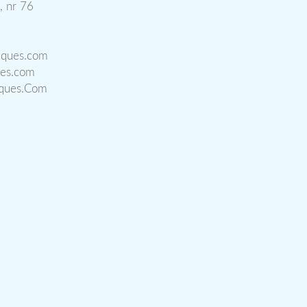
, nr 76
iques.com
ues.com
iques.Com