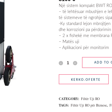
Një sistem kompakt BWT RO i
– të lehtësuar mbushjen e le
të sistemeve të ngrohjes sip
-Ky standard lejon mbrojtjen 
dhe korrozioni pa përdorimin
– 2 x fishekë me membrana RO
– Matës uji
– Aplikacioni për monitorim
ADD TO 
CATEGORY:
Filtër Uji RO
TAGS:
,
Filtër Uji RO për Biznese
F