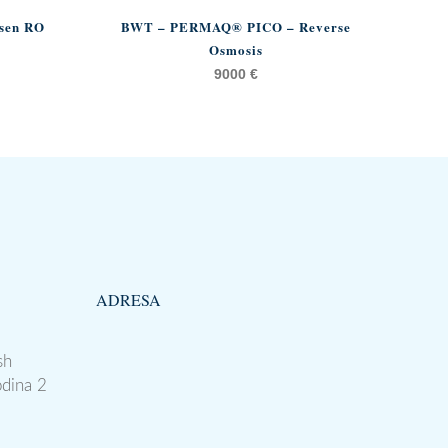
usen RO
BWT – PERMAQ® PICO – Reverse
Osmosis
9000
€
ADRESA
sh
odina 2