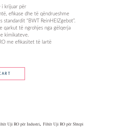
 krijuar për
htë, efikase dhe të qëndrueshme
as standardit “BWT ReinHEIZgebot”.
e qarkut të ngrohjes nga gëlqerja
 e kimikateve.
 me efikasitet të lartë
CART
,
iltër Uji RO për Industri
Filtër Uji RO për Shtepi