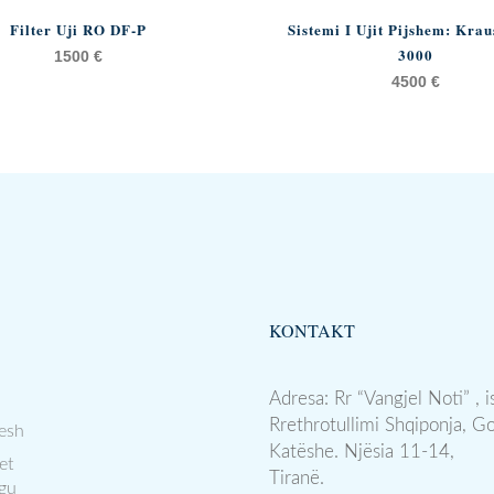
Filter Uji RO DF-P
Sistemi I Ujit Pijshem: Kra
3000
1500
€
4500
€
KONTAKT
Adresa: Rr “Vangjel Noti” , i
Rrethrotullimi Shqiponja, G
esh
Katëshe. Njësia 11-14,
et
Tiranë.
gu