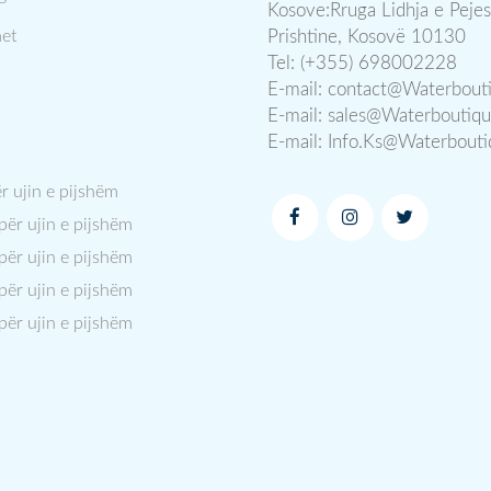
Kosove:Rruga Lidhja e Pejes
et
Prishtine, Kosovë 10130
Tel: (+355) 698002228
E-mail:
contact@Waterbout
E-mail:
sales@Waterboutiq
E-mail:
Info.Ks@Waterbout
ër ujin e pijshëm
 për ujin e pijshëm
 për ujin e pijshëm
 për ujin e pijshëm
 për ujin e pijshëm