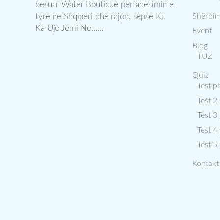
besuar Water Boutique përfaqësimin e
tyre në Shqipëri dhe rajon, sepse Ku
Shërbim
Ka Uje Jemi Ne……
Event
Blog
TUZ
Quiz
Test p
Test 2
Test 3
Test 4
Test 5
Kontakt