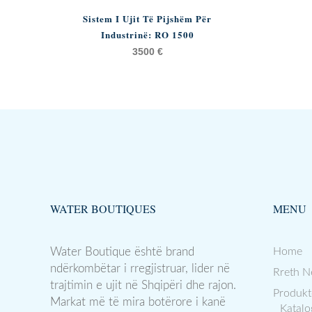
Sistem I Ujit Të Pijshëm Për
Industrinë: RO 1500
3500
€
WATER BOUTIQUES
MENU
Water Boutique është brand
Home
ndërkombëtar i rregjistruar, lider në
Rreth N
trajtimin e ujit në Shqipëri dhe rajon.
Produkt
Markat më të mira botërore i kanë
Katalo