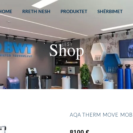
HOME
RRETH NESH
PRODUKTET
SHËRBIMET
Shop
AQA THERM MOVE MOB
8100
€