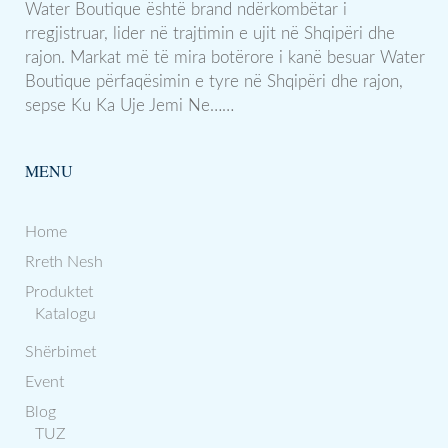
Water Boutique është brand ndërkombëtar i
rregjistruar, lider në trajtimin e ujit në Shqipëri dhe
rajon. Markat më të mira botërore i kanë besuar Water
Boutique përfaqësimin e tyre në Shqipëri dhe rajon,
sepse Ku Ka Uje Jemi Ne……
MENU
Home
Rreth Nesh
Produktet
Katalogu
Shërbimet
Event
Blog
TUZ