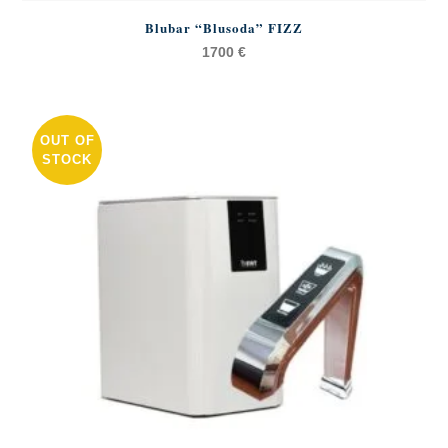
Blubar “Blusoda” FIZZ
1700
€
OUT OF
STOCK