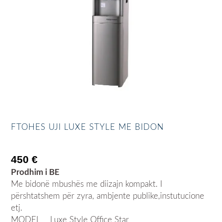
FTOHES UJI LUXE STYLE ME BIDON
450
€
Prodhim i BE
Me bidonë mbushës me diizajn kompakt. I
përshtatshem për zyra, ambjente publike,instutucione
etj.
MODEL Luxe Style Office Star