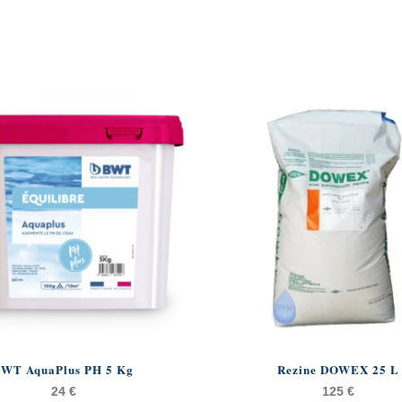
WT AquaPlus PH 5 Kg
Rezine DOWEX 25 L
24
€
125
€