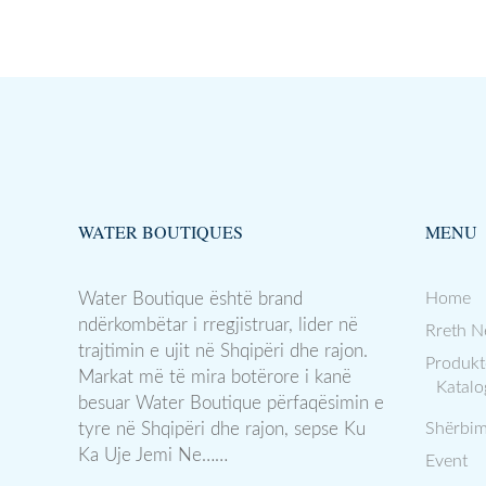
WATER BOUTIQUES
MENU
Water Boutique është brand
Home
ndërkombëtar i rregjistruar, lider në
Rreth N
trajtimin e ujit në Shqipëri dhe rajon.
Produkt
Markat më të mira botërore i kanë
Katalo
besuar Water Boutique përfaqësimin e
tyre në Shqipëri dhe rajon, sepse Ku
Shërbim
Ka Uje Jemi Ne……
Event