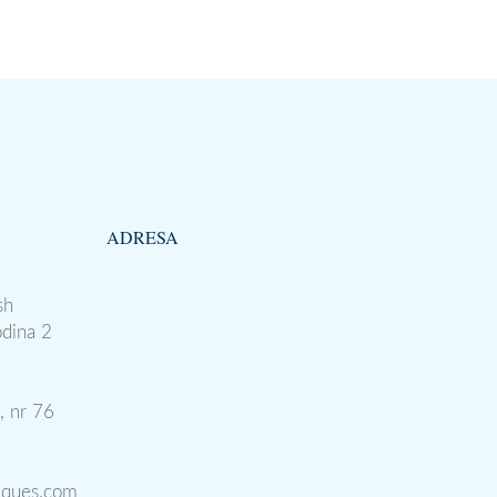
ADRESA
sh
odina 2
, nr 76
iques.com