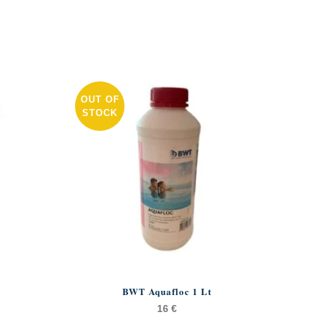
OUT OF
STOCK
BWT Aquafloc 1 Lt
16
€