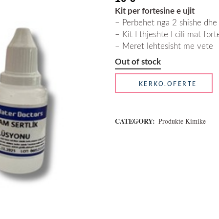
Kit per fortesine e ujit
– Perbehet nga 2 shishe dhe 1
– Kit I thjeshte I cili mat fo
– Meret lehtesisht me vete
Out of stock
CATEGORY:
Produkte Kimike