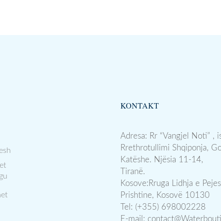
KONTAKT
Adresa: Rr “Vangjel Noti” , i
Rrethrotullimi Shqiponja, G
esh
Katëshe. Njësia 11-14,
et
Tiranë.
gu
Kosove:Rruga Lidhja e Pejes
et
Prishtine, Kosovë 10130
Tel: (+355) 698002228
E-mail:
contact@Waterbout