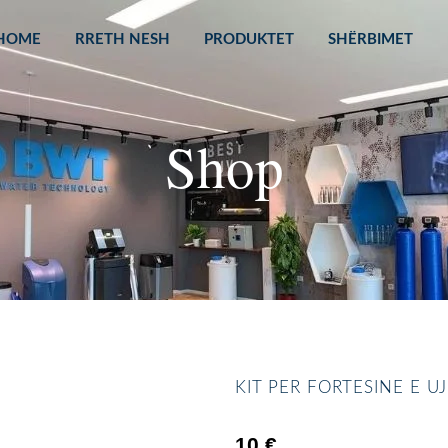
HOME
RRETH NESH
PRODUKTET
SHËRBIMET
Shop
KIT PER FORTESINE E UJ
10
€