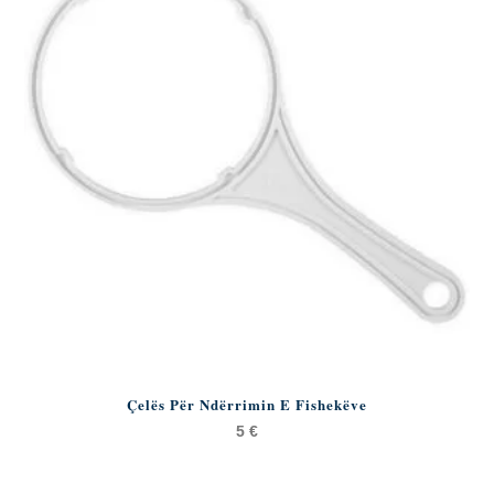
Çelës Për Ndërrimin E Fishekëve
5
€