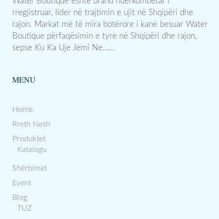
Water Boutique është brand ndërkombëtar i
rregjistruar, lider në trajtimin e ujit në Shqipëri dhe
rajon. Markat më të mira botërore i kanë besuar Water
Boutique përfaqësimin e tyre në Shqipëri dhe rajon,
sepse Ku Ka Uje Jemi Ne……
MENU
Home
Rreth Nesh
Produktet
Katalogu
Shërbimet
Event
Blog
TUZ