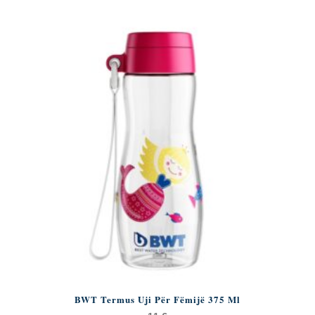
BWT Termus Uji Për Fëmijë 375 Ml