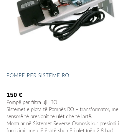
POMPË PËR SISTEME RO
150
€
Pompë per filtra uji RO
Sistemet e plota të Pompës RO – transformator, me
sensorë të presionit të ulët dhe të lartë.
Montuar në Sistemet Reverse Osmosis kur presioni i
furnizimit me ujë është shumë i ulët (nën 2.8 bar).