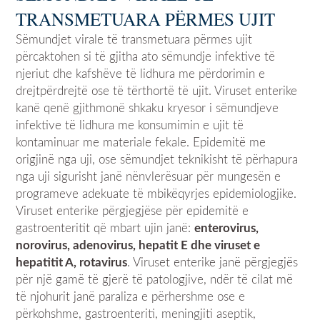
TRANSMETUARA PËRMES UJIT
Sëmundjet virale të transmetuara përmes ujit
përcaktohen si të gjitha ato sëmundje infektive të
njeriut dhe kafshëve të lidhura me përdorimin e
drejtpërdrejtë ose të tërthortë të ujit. Viruset enterike
kanë qenë gjithmonë shkaku kryesor i sëmundjeve
infektive të lidhura me konsumimin e ujit të
kontaminuar me materiale fekale. Epidemitë me
origjinë nga uji, ose sëmundjet teknikisht të përhapura
nga uji sigurisht janë nënvlerësuar për mungesën e
programeve adekuate të mbikëqyrjes epidemiologjike.
Viruset enterike përgjegjëse për epidemitë e
gastroenteritit që mbart ujin janë:
enterovirus,
norovirus, adenovirus, hepatit E dhe viruset e
hepatitit A, rotavirus
. Viruset enterike janë përgjegjës
për një gamë të gjerë të patologjive, ndër të cilat më
të njohurit janë paraliza e përhershme ose e
përkohshme, gastroenteriti, meningjiti aseptik,