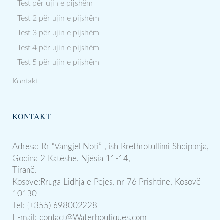
Test për ujin e pijshëm
Test 2 për ujin e pijshëm
Test 3 për ujin e pijshëm
Test 4 për ujin e pijshëm
Test 5 për ujin e pijshëm
Kontakt
KONTAKT
Adresa: Rr “Vangjel Noti” , ish Rrethrotullimi Shqiponja,
Godina 2 Katëshe. Njësia 11-14,
Tiranë.
Kosove:Rruga Lidhja e Pejes, nr 76 Prishtine, Kosovë
10130
Tel: (+355) 698002228
E-mail:
contact@Waterboutiques.com