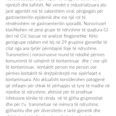
njerëzit dhe kafshët. Në vendet e industrializuara ato
janë agjentët më të zakonshëm viral, përgjegjës për
gastroenteritin epidemik dhe me një rol të
rëndësishëm në gastroenteritin sporadik. Noroviruset
klasifikohen në pesë grupe të ndryshme të quajtura GI
deri në GV, bazuar në analizat filogjenetike. Këto
genogrupe ndahen më tej në 29 grupime gjenetike të
cilat nga ana tjetër përmbajnë lloje të ndryshme.
Transmetimi i noroviruseve mund të ndodhë përmes
konsumimit të ushqimit të kontaminuar dhe / ose ujit
të kontaminuar, kontaktit person me person ose
përmes kontaktit të drejtpërdrejtë me sipërfaqet e
kontaminuara. Ato aktualisht konsiderohen patogjenë
që shfaqen për shkak të përhapjes së tyre të madhe në
mjedise të ndryshme, aftësisë për të prodhuar
infeksione klinike të rënda në të gjitha grupmoshat
dhe për t’u transmetuar në mënyra të ndryshme,
gjithashtu dhe për diversitetin e lartë gjenetik dhe