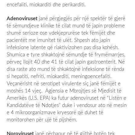
encefaliti, miokarditi dhe perikarditi.
Adenoviruset
janë përgjegjës për një spektër të gjerë
të sëmundjeve klinike të cilat mund të japin probleme
shumë serioze ose vdekjeprurëse tek fëmijët dhe
pacientët me imunitet të ulët. Shpesh ato japin
infeksione latente që riaktivizohen pas disa kohësh.
Shumica e tyre shkaktojnë sëmundje të frymëmarrjes,
përveç llojit 40 dhe 41 të cilat japin gastroenterit. Në
disa raste ato mund të shkaktojnë infeksione të rënda
si hepatiti, nefriti, miokarditi, meningoencefaliti.
Veçanërisht në serotipet virulente siç janë fëmijët e
moshës 14 vjeç. Agjensia e Mbrojtjes së Mjedisit të
Amerikës (U.S. EPA) ka futur adenoviruset në “Listën e
Kandidatëve të Ndotjes” duke i vendosur ato në mesin
e 4 mikroorganizmave kryesorë që duhet të
monitorohen për ujë të pijshëm.
Noroviruset
janë përhapur në të gjithë botën tek