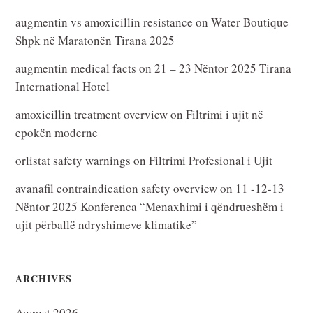
augmentin vs amoxicillin resistance
on
Water Boutique
Shpk në Maratonën Tirana 2025
augmentin medical facts
on
21 – 23 Nëntor 2025 Tirana
International Hotel
amoxicillin treatment overview
on
Filtrimi i ujit në
epokën moderne
orlistat safety warnings
on
Filtrimi Profesional i Ujit
avanafil contraindication safety overview
on
11 -12-13
Nëntor 2025 Konferenca “Menaxhimi i qëndrueshëm i
ujit përballë ndryshimeve klimatike”
ARCHIVES
August 2026