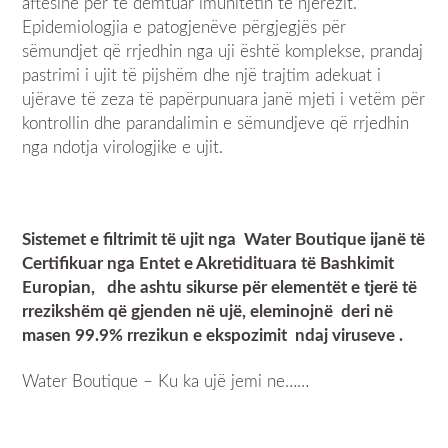
aftësinë për të dëmtuar imunitetin te njerëzit.
Epidemiologjia e patogjenëve përgjegjës për
sëmundjet që rrjedhin nga uji është komplekse, prandaj
pastrimi i ujit të pijshëm dhe një trajtim adekuat i
ujërave të zeza të papërpunuara janë mjeti i vetëm për
kontrollin dhe parandalimin e sëmundjeve që rrjedhin
nga ndotja virologjike e ujit.
Sistemet e filtrimit të ujit nga Water Boutique ijanë të
Certifikuar nga Entet e Akretidituara të Bashkimit
Europian, dhe ashtu sikurse për elementët e tjerë të
rrezikshëm që gjenden në ujë, eleminojnë deri në
masen 99.9% rrezikun e ekspozimit ndaj viruseve .
Water Boutique – Ku ka ujë jemi ne……