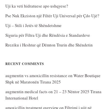
Uji ka veti hidratuese apo ushqyese?
Pse Nuk Ekziston një Filtër Uji Universal për Çdo Ujë?
Uji – Stili i Jetës të Shëndetshme
Siguria për Filtra Uji dhe Rëndësia e Standardeve
Rreziku i Heshtur që Dëmton Trurin dhe Shëndetin
RECENT COMMENTS
augmentin vs amoxicillin resistance
on
Water Boutique
Shpk në Maratonën Tirana 2025
augmentin medical facts
on
21 – 23 Nëntor 2025 Tirana
International Hotel
amoxicillin treatment overview
on
Filtrimi i ujit në