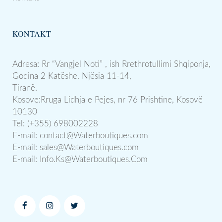
KONTAKT
Adresa: Rr “Vangjel Noti” , ish Rrethrotullimi Shqiponja,
Godina 2 Katëshe. Njësia 11-14,
Tiranë.
Kosove:Rruga Lidhja e Pejes, nr 76 Prishtine, Kosovë
10130
Tel: (+355) 698002228
E-mail:
contact@Waterboutiques.com
E-mail:
sales@Waterboutiques.com
E-mail:
Info.Ks@Waterboutiques.Com