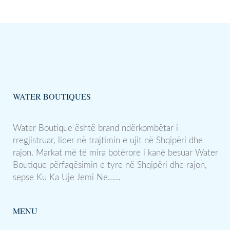
WATER BOUTIQUES
Water Boutique është brand ndërkombëtar i
rregjistruar, lider në trajtimin e ujit në Shqipëri dhe
rajon. Markat më të mira botërore i kanë besuar Water
Boutique përfaqësimin e tyre në Shqipëri dhe rajon,
sepse Ku Ka Uje Jemi Ne……
MENU