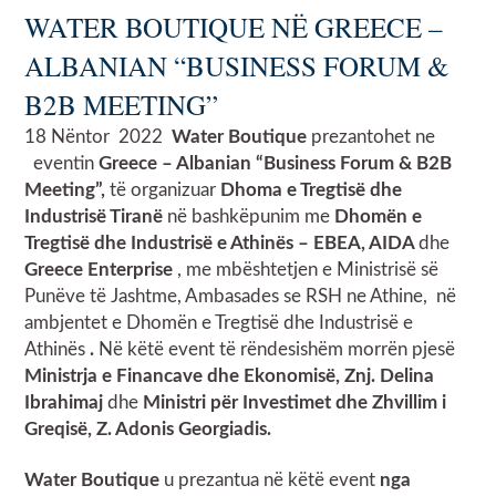
WATER BOUTIQUE NË GREECE –
ALBANIAN “BUSINESS FORUM &
B2B MEETING”
18 Nëntor 2022
Water Boutique
prezantohet ne
eventin
Greece – Albanian “Business Forum & B2B
Meeting”,
të organizuar
Dhoma e Tregtisë dhe
Industrisë Tiranë
në bashkëpunim me
Dhomën e
Tregtisë dhe Industrisë e Athinës – EBEA, AIDA
dhe
Greece Enterprise
, me mbështetjen e Ministrisë së
Punëve të Jashtme, Ambasades se RSH ne Athine, në
ambjentet e Dhomën e Tregtisë dhe Industrisë e
Athinës
.
Në këtë event të rëndesishëm morrën pjesë
Ministrja e Financave dhe Ekonomisë, Znj. Delina
Ibrahimaj
dhe
Ministri për Investimet dhe Zhvillim i
Greqisë, Z. Adonis Georgiadis.
Water Boutique
u prezantua në këtë event
nga