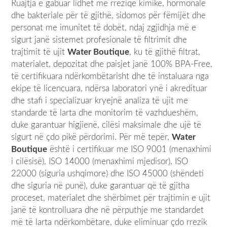
Ruajtja e gabuar lidhet me rreziqe kimike, hormonale
dhe bakteriale për të gjithë, sidomos për fëmijët dhe
personat me imunitet të dobët, ndaj zgjidhja më e
sigurt janë sistemet profesionale të filtrimit dhe
trajtimit të ujit
Water Boutique
, ku të gjithë filtrat,
materialet, depozitat dhe paisjet janë 100% BPA-Free,
të certifikuara ndërkombëtarisht dhe të instaluara nga
ekipe të licencuara, ndërsa laboratori ynë i akredituar
dhe stafi i specializuar kryejnë analiza të ujit me
standarde të larta dhe monitorim të vazhdueshëm,
duke garantuar higjienë, cilësi maksimale dhe ujë të
sigurt në çdo pikë përdorimi. Për më tepër,
Water
Boutique
është i certifikuar me ISO 9001 (menaxhimi
i cilësisë), ISO 14000 (menaxhimi mjedisor), ISO
22000 (siguria ushqimore) dhe ISO 45000 (shëndeti
dhe siguria në punë), duke garantuar që të gjitha
proceset, materialet dhe shërbimet për trajtimin e ujit
janë të kontrolluara dhe në përputhje me standardet
më të larta ndërkombëtare, duke eliminuar çdo rrezik