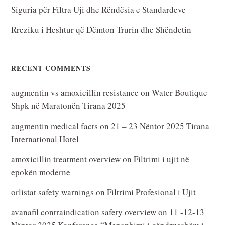
Siguria për Filtra Uji dhe Rëndësia e Standardeve
Rreziku i Heshtur që Dëmton Trurin dhe Shëndetin
RECENT COMMENTS
augmentin vs amoxicillin resistance
on
Water Boutique
Shpk në Maratonën Tirana 2025
augmentin medical facts
on
21 – 23 Nëntor 2025 Tirana
International Hotel
amoxicillin treatment overview
on
Filtrimi i ujit në
epokën moderne
orlistat safety warnings
on
Filtrimi Profesional i Ujit
avanafil contraindication safety overview
on
11 -12-13