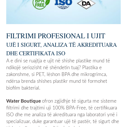
FILTRIMI PROFESIONAL I UJIT
UJË I SIGURT, ANALIZA TË AKREDITUARA
DHE CERTIFIKATA ISO
A e dini se ruajtja e ujit në shishe plastike mund të
ndikojë seriozisht në shëndetin tuaj? Plastika e
zakonshme, si PET, lëshon BPA dhe mikrogrimca,
ndërsa brenda shishes plastikr mund të formohet
biofilm bakterial.
Water Boutique
ofron zgjidhje të sigurta me sisteme
filtrimi dhe trajtimi uji 100% BPA-Free, të certifikuara
ISO dhe me analiza të akredituara nga laboratori ynë i
specializuar, duke garantuar ujë të pastër, të sigurt dhe