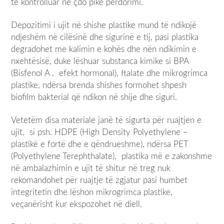
të kontrolluar në çdo pikë përdorimi.
Depozitimi i ujit në shishe plastike mund të ndikojë
ndjeshëm në cilësinë dhe sigurinë e tij, pasi plastika
degradohet me kalimin e kohës dhe nën ndikimin e
nxehtësisë, duke lëshuar substanca kimike si BPA
(Bisfenol A , efekt hormonal), ftalate dhe mikrogrimca
plastike, ndërsa brenda shishes formohet shpesh
biofilm bakterial që ndikon në shije dhe siguri.
Vetetëm disa materiale janë të sigurta për ruajtjen e
ujit, si psh. HDPE (High Density Polyethylene –
plastikë e fortë dhe e qëndrueshme), ndërsa PET
(Polyethylene Terephthalate), plastika më e zakonshme
në ambalazhimin e ujit të shitur në treg nuk
rekomandohet për ruajtje të zgjatur pasi humbet
integritetin dhe lëshon mikrogrimca plastike,
veçanërisht kur ekspozohet në diell.