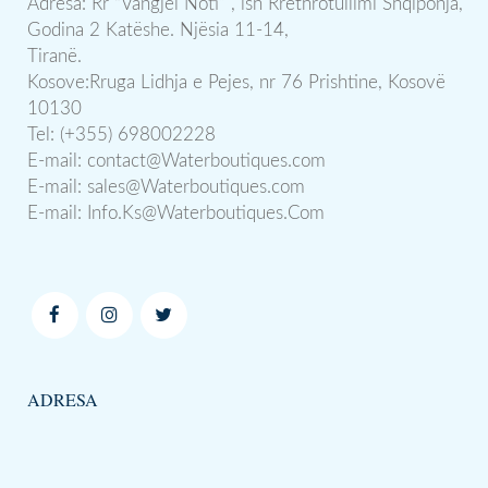
Adresa: Rr “Vangjel Noti” , ish Rrethrotullimi Shqiponja,
Godina 2 Katëshe. Njësia 11-14,
Tiranë.
Kosove:Rruga Lidhja e Pejes, nr 76 Prishtine, Kosovë
10130
Tel: (+355) 698002228
E-mail:
contact@Waterboutiques.com
E-mail:
sales@Waterboutiques.com
E-mail:
Info.Ks@Waterboutiques.Com
ADRESA