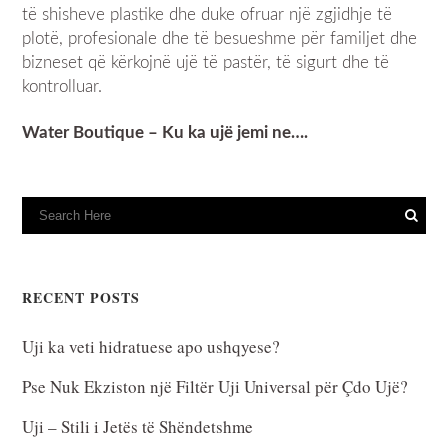
të shisheve plastike dhe duke ofruar një zgjidhje të
plotë, profesionale dhe të besueshme për familjet dhe
bizneset që kërkojnë ujë të pastër, të sigurt dhe të
kontrolluar.
Water Boutique – Ku ka ujë jemi ne….
RECENT POSTS
Uji ka veti hidratuese apo ushqyese?
Pse Nuk Ekziston një Filtër Uji Universal për Çdo Ujë?
Uji – Stili i Jetës të Shëndetshme