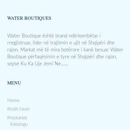
WATER BOUTIQUES
Water Boutique është brand ndërkombëtar i
rregjistruar, lider në trajtimin e ujit në Shqipëri dhe
rajon. Markat më të mira botërore i kanë besuar Water
Boutique përfaqësimin e tyre në Shqipëri dhe rajon,
sepse Ku Ka Uje Jemi Ne……
MENU
Home
Rreth Nesh
Produktet
Katalogu