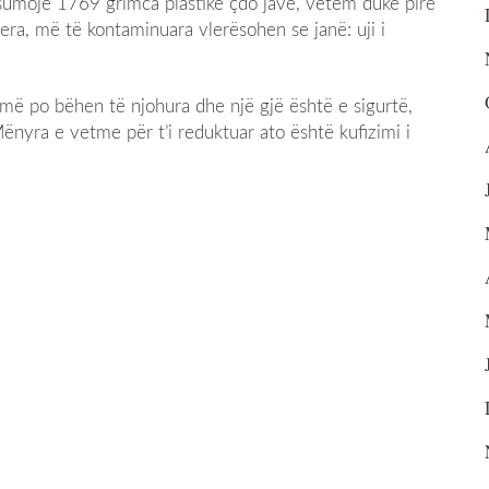
nsumojë 1769 grimca plastike çdo javë, vetëm duke pirë
era, më të kontaminuara vlerësohen se janë: uji i
hmë po bëhen të njohura dhe një gjë është e sigurtë,
nyra e vetme për t’i reduktuar ato është kufizimi i