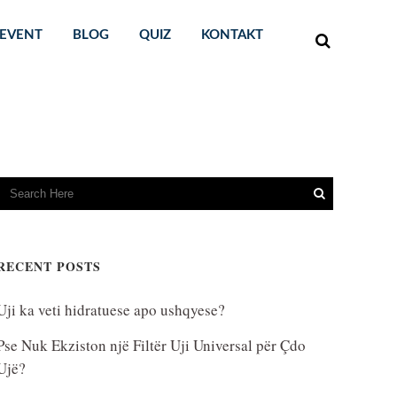
EVENT
BLOG
QUIZ
KONTAKT
astika
RECENT POSTS
Uji ka veti hidratuese apo ushqyese?
Pse Nuk Ekziston një Filtër Uji Universal për Çdo
Ujë?