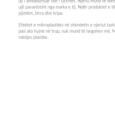
uji i ambalazhuar ose i çezmës. Njeriu mund të ko
ujë pavarësisht nga marka e tij. Ndër produktet e bl
pijshëm, birra dhe kripa.
Efektet e mikroplastikës në shëndetin e njeriut tas
pasi ato hyjnë në trup, nuk mund të largohen më. Më
ndotjes plastike.