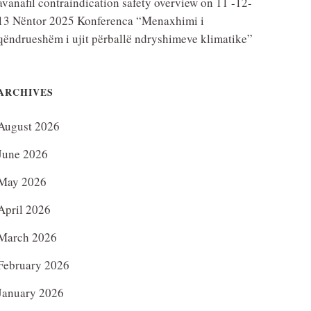
avanafil contraindication safety overview
on
11 -12-
13 Nëntor 2025 Konferenca “Menaxhimi i
qëndrueshëm i ujit përballë ndryshimeve klimatike”
ARCHIVES
August 2026
June 2026
May 2026
April 2026
March 2026
February 2026
January 2026