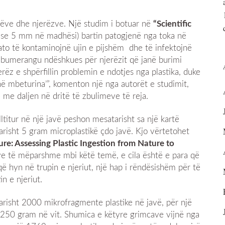
shëve dhe njerëzve. Një studim i botuar në
“Scientific
 se 5 mm në madhësi) bartin patogjenë nga toka në
to të kontaminojnë ujin e pijshëm dhe të infektojnë
j bumerangu ndëshkues për njerëzit që janë burimi
rëz e shpërfillin problemin e ndotjes nga plastika, duke
 mbeturina’”, komenton një nga autorët e studimit,
 me daljen në dritë të zbulimeve të reja.
lltitur në një javë peshon mesatarisht sa një kartë
atarisht 5 gram microplastikë çdo javë. Kjo vërtetohet
ure: Assessing Plastic Ingestion from Nature to
 të mëparshme mbi këtë temë, e cila është e para që
ë hyn në trupin e njeriut, një hap i rëndësishëm për të
n e njeriut.
risht 2000 mikrofragmente plastike në javë, për një
 250 gram në vit. Shumica e këtyre grimcave vijnë nga