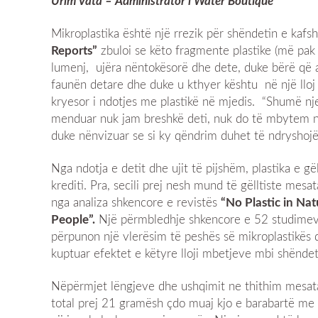
Urim Vata – Administrator i Water Boutique
Mikroplastika është një rrezik për shëndetin e kaf
Reports”
zbuloi se këto fragmente plastike (më pak
lumenj, ujëra nëntokësorë dhe dete, duke bërë që a
faunën detare dhe duke u kthyer kështu në një llo
kryesor i ndotjes me plastikë në mjedis. “Shumë nje
menduar nuk jam breshkë deti, nuk do të mbytem në
duke nënvizuar se si ky qëndrim duhet të ndryshojë
Nga ndotja e detit dhe ujit të pijshëm, plastika e gë
krediti. Pra, secili prej nesh mund të gëlltiste mes
nga analiza shkencore e revistës
“No Plastic in Nat
People”.
Një përmbledhje shkencore e 52 studimeve
përpunon një vlerësim të peshës së mikroplastikës q
kuptuar efektet e këtyre lloji mbetjeve mbi shëndeti
Nëpërmjet lëngjeve dhe ushqimit ne thithim mesata
total prej 21 gramësh çdo muaj kjo e barabartë me