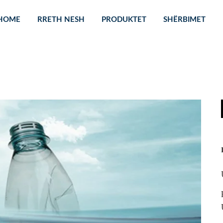
HOME
RRETH NESH
PRODUKTET
SHËRBIMET
a e ujit nga Mikropl