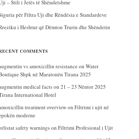
Uji – Stili i Jetës të Shëndetshme
Siguria për Filtra Uji dhe Rëndësia e Standardeve
Rreziku i Heshtur që Dëmton Trurin dhe Shëndetin
RECENT COMMENTS
augmentin vs amoxicillin resistance
on
Water
Boutique Shpk në Maratonën Tirana 2025
augmentin medical facts
on
21 – 23 Nëntor 2025
Tirana International Hotel
amoxicillin treatment overview
on
Filtrimi i ujit në
epokën moderne
orlistat safety warnings
on
Filtrimi Profesional i Ujit