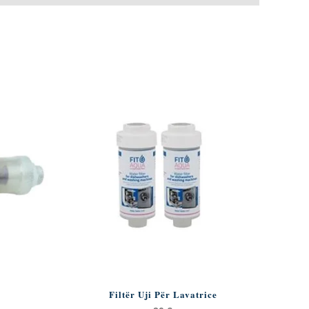
Filtër Uji Për Lavatrice