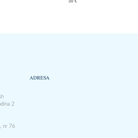
30
€
ADRESA
sh
odina 2
, nr 76