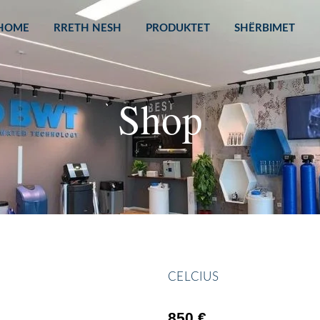
HOME
RRETH NESH
PRODUKTET
SHËRBIMET
Shop
CELCIUS
850
€