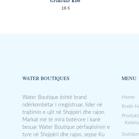
Grimcuar KDF
18
€
WATER BOUTIQUES
MENU
Water Boutique është brand
Home
ndërkombëtar i rregjistruar, lider në
Rreth N
trajtimin e ujit në Shqipëri dhe rajon.
Produkt
Markat më të mira botërore i kanë
Katalo
besuar Water Boutique përfaqësimin e
tyre në Shqipëri dhe rajon, sepse Ku
Shërbim