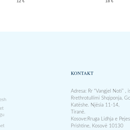
12
€
18
€
KONTAKT
Adresa: Rr “Vangjel Noti” , i
Rrethrotullimi Shqiponja, G
esh
Katëshe. Njësia 11-14,
et
Tiranë.
gu
Kosove:Rruga Lidhja e Pejes
et
Prishtine, Kosovë 10130