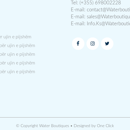
Tel: (+355) 698002228
E-mail:
contact@Waterbout
E-mail:
sales@Waterboutiq
E-mail:
Info.Ks@Waterbout
ër ujin e pijshëm
 për ujin e pijshëm
 për ujin e pijshëm
 për ujin e pijshëm
 për ujin e pijshëm
© Copyright Water Boutiques • Designed by
One Click