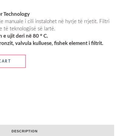
r Technology
 manuale i cili instalohet në hyrje të rrjetit. Filtri
 të teknologjisë së lartë.
n e ujit deri në 80 ° C.
nzit, valvula kulluese, fishek element i filtrit.
CART
DESCRIPTION