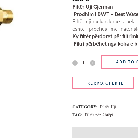
Filt
ë
r Uji Gjerman
Prodhim i BWT – Best Wate
Filtër uji mekanik me shpëlarje
është i prodhuar me materiale
Ky filt
ë
r përdoret për filtrimi
Filtri përbëhet nga koka e bro
ADD TO 
CATEGORY:
Filtër Uji
TAG:
Filtër për Shtëpi