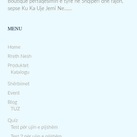
Boutique përfaqësimin e tyre në Shqipëri dhe rajon,
sepse Ku Ka Uje Jemi Ne……
MENU
Home
Rreth Nesh
Produktet
Katalogu
Shërbimet
Event
Blog
TUZ
Quiz
Test për ujin e pijshëm
Test 2 për ujin e pijshëm