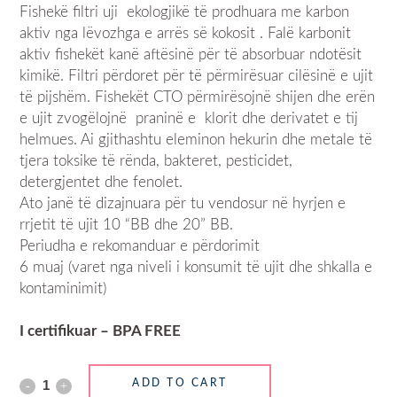
Fishekë filtri uji ekologjikë të prodhuara me karbon
aktiv nga lëvozhga e arrës së kokosit . Falë karbonit
aktiv fishekët kanë aftësinë për të absorbuar ndotësit
kimikë. Filtri përdoret për të përmirësuar cilësinë e ujit
të pijshëm. Fishekët CTO përmirësojnë shijen dhe erën
e ujit zvogëlojnë praninë e klorit dhe derivatet e tij
helmues. Ai gjithashtu eleminon hekurin dhe metale të
tjera toksike të rënda, bakteret, pesticidet,
detergjentet dhe fenolet.
Ato janë të dizajnuara për tu vendosur në hyrjen e
rrjetit të ujit 10 “BB dhe 20” BB.
Periudha e rekomanduar e përdorimit
6 muaj (varet nga niveli i konsumit të ujit dhe shkalla e
kontaminimit)
I certifikuar – BPA FREE
ADD TO CART