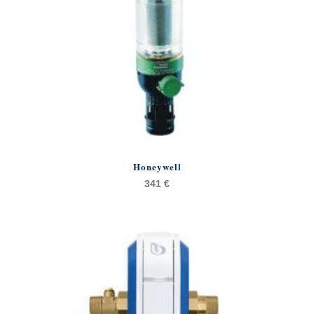
Honeywell
341
€