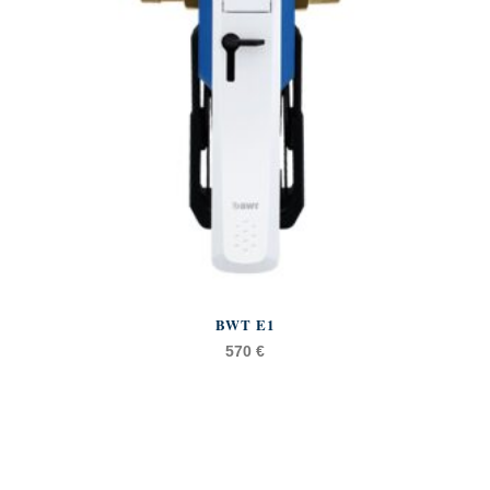
BWT E1
570
€