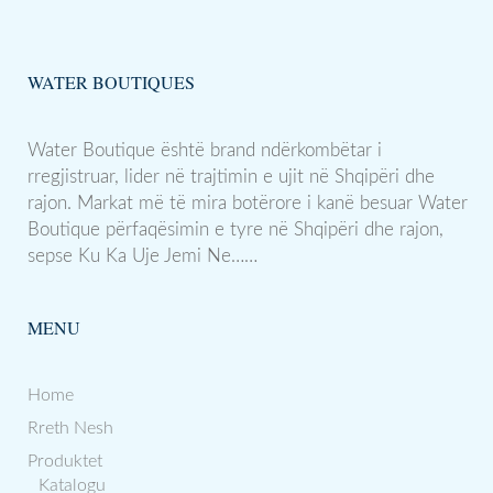
WATER BOUTIQUES
Water Boutique është brand ndërkombëtar i
rregjistruar, lider në trajtimin e ujit në Shqipëri dhe
rajon. Markat më të mira botërore i kanë besuar Water
Boutique përfaqësimin e tyre në Shqipëri dhe rajon,
sepse Ku Ka Uje Jemi Ne……
MENU
Home
Rreth Nesh
Produktet
Katalogu