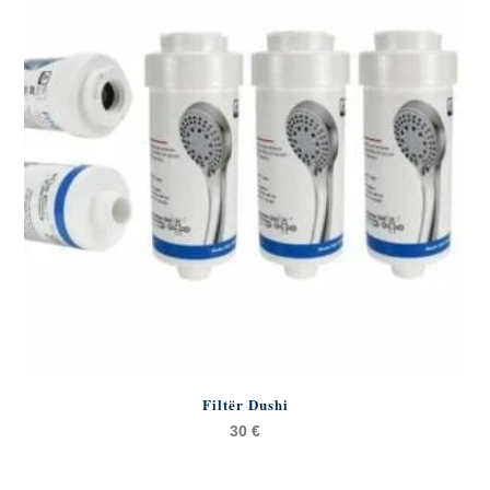
Filtër Dushi
30
€