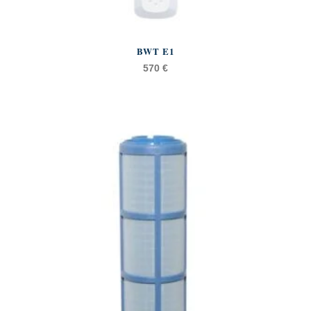
BWT E1
570
€