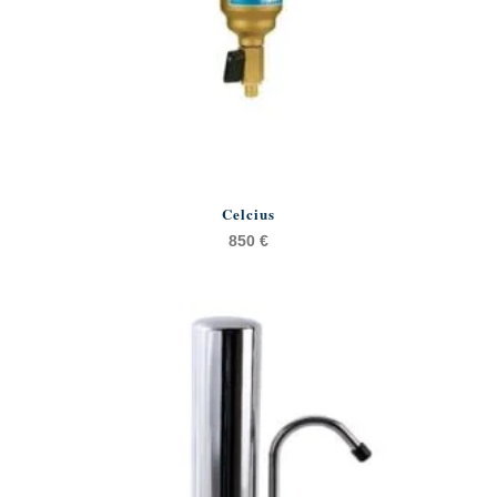
Celcius
850
€