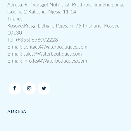
Adresa: Rr “Vangjel Noti” , ish Rrethrotullimi Shqiponja,
Godina 2 Katëshe. Njësia 11-14,
Tiranë.
Kosove:Rruga Lidhja e Pejes, nr 76 Prishtine, Kosovë
10130
Tel: (+355) 698002228
E-mail:
contact@Waterboutiques.com
E-mail:
sales@Waterboutiques.com
E-mail:
Info.Ks@Waterboutiques.Com
ADRESA