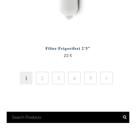
Filter Frigoriferi 2’5”
23
€
1
2
3
4
5