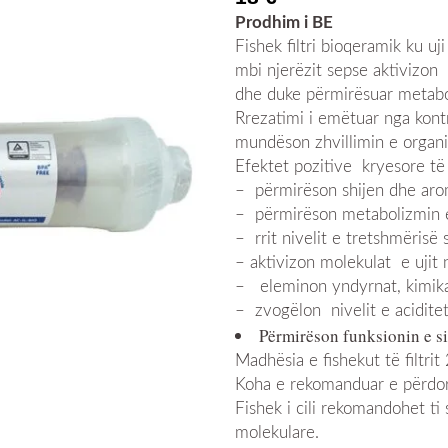
Prodhim i BE
Fishek filtri bioqeramik ku uj
mbi njerëzit sepse aktivizon 
dhe duke përmirësuar metabo
Rrezatimi i emëtuar nga kontri
mundëson zhvillimin e organi
Efektet pozitive kryesore të
– përmirëson shijen dhe aro
– përmirëson metabolizmin e
– rrit nivelit e tretshmërisë 
– aktivizon molekulat e ujit n
– eleminon yndyrnat, kimikate
– zvogëlon nivelit e acidite
Përmirëson funksionin e s
Madhësia e fishekut të filtrit
Koha e rekomanduar e përdo
Fishek i cili rekomandohet ti
molekulare.