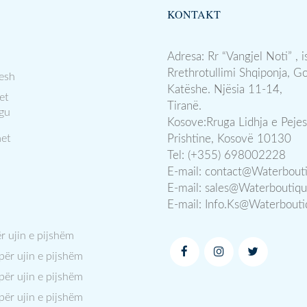
KONTAKT
Adresa: Rr “Vangjel Noti” , i
Rrethrotullimi Shqiponja, G
esh
Katëshe. Njësia 11-14,
et
Tiranë.
gu
Kosove:Rruga Lidhja e Pejes
et
Prishtine, Kosovë 10130
Tel: (+355) 698002228
E-mail:
contact@Waterbout
E-mail:
sales@Waterboutiq
E-mail:
Info.Ks@Waterbout
ër ujin e pijshëm
 për ujin e pijshëm
 për ujin e pijshëm
 për ujin e pijshëm