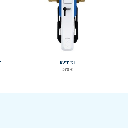
″
BWT E1
570
€