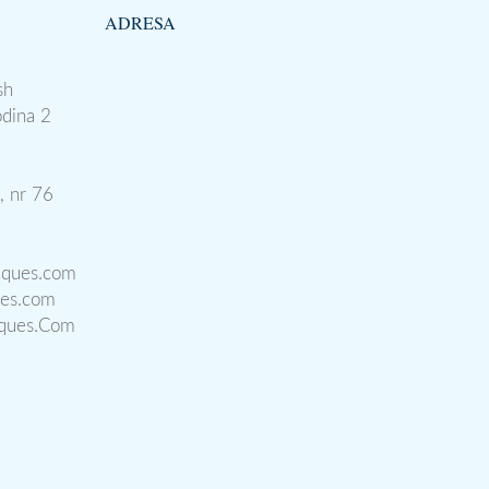
ADRESA
sh
odina 2
, nr 76
iques.com
ues.com
iques.Com