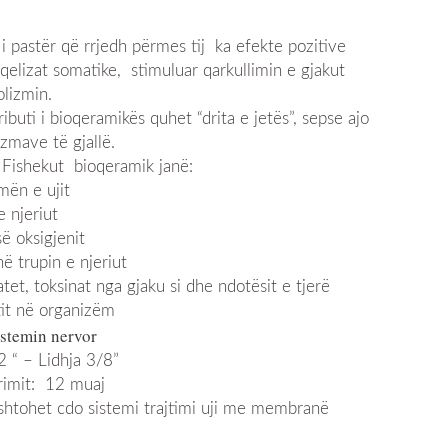
i i pastër që rrjedh përmes tij ka efekte pozitive
qelizat somatike, stimuluar qarkullimin e gjakut
lizmin.
buti i bioqeramikës quhet “drita e jetës”, sepse ajo
zmave të gjallë.
 Fishekut bioqeramik janë:
mën e ujit
 njeriut
së oksigjenit
ë trupin e njeriut
t, toksinat nga gjaku si dhe ndotësit e tjerë
tit në organizëm
istemin nervor
 2 “ – Lidhja 3/8”
rimit: 12 muaj
 shtohet cdo sistemi trajtimi uji me membranë