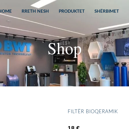
HOME
RRETH NESH
PRODUKTET
SHËRBIMET
Shop
FILTËR BIOQERAMIK
18
€