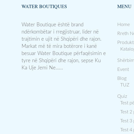
WATER BOUTIQUES
MENU
Water Boutique është brand
Home
ndërkombëtar i rregjistruar, lider në
Rreth N
trajtimin e ujit në Shqipëri dhe rajon.
Produkt
Markat më të mira botërore i kanë
Katalo
besuar Water Boutique përfaqësimin e
tyre në Shqipëri dhe rajon, sepse Ku
Shërbim
Ka Uje Jemi Ne……
Event
Blog
TUZ
Quiz
Test p
Test 2
Test 3
Test 4