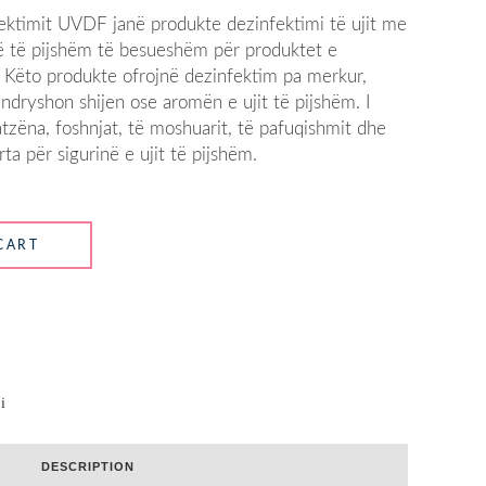
fektimit UVDF janë produkte dezinfektimi të ujit me
 të pijshëm të besueshëm për produktet e
 Këto produkte ofrojnë dezinfektim pa merkur,
ndryshon shijen ose aromën e ujit të pijshëm. I
tzëna, foshnjat, të moshuarit, të pafuqishmit dhe
rta për sigurinë e ujit të pijshëm.
CART
i
DESCRIPTION