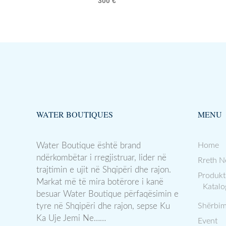
300
€
WATER BOUTIQUES
MENU
Water Boutique është brand
Home
ndërkombëtar i rregjistruar, lider në
Rreth N
trajtimin e ujit në Shqipëri dhe rajon.
Produkt
Markat më të mira botërore i kanë
Katalo
besuar Water Boutique përfaqësimin e
tyre në Shqipëri dhe rajon, sepse Ku
Shërbim
Ka Uje Jemi Ne……
Event