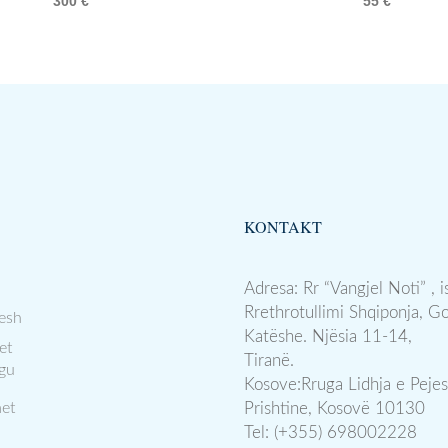
300
€
55
€
KONTAKT
Adresa: Rr “Vangjel Noti” , i
Rrethrotullimi Shqiponja, G
esh
Katëshe. Njësia 11-14,
et
Tiranë.
gu
Kosove:Rruga Lidhja e Pejes
et
Prishtine, Kosovë 10130
Tel: (+355) 698002228