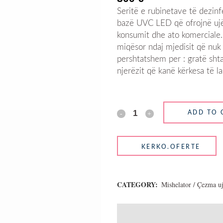
Seritë e rubinetave të dezin
bazë UVC LED që ofrojnë ujë
konsumit dhe ato komerciale.
miqësor ndaj mjedisit që nuk 
pershtatshem per : gratë shta
njerëzit që kanë kërkesa të la
ADD TO 
CATEGORY:
Mishelator / Çezma uj