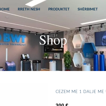
HOME
RRETH NESH
PRODUKTET
SHËRBIMET
Shop
CEZEM ME 1 DALJE ME
300
€