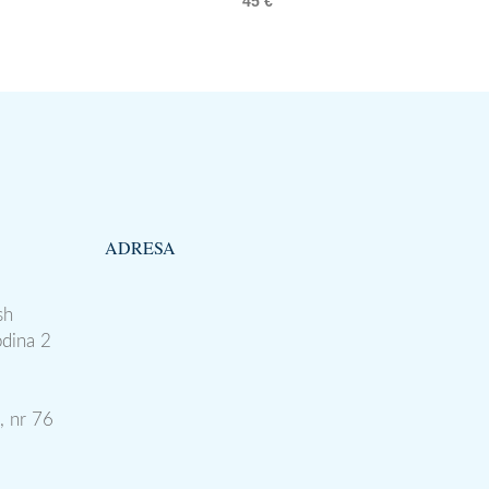
45
€
ADRESA
sh
odina 2
, nr 76