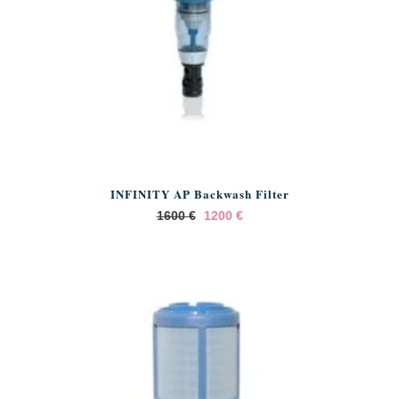
INFINITY AP Backwash Filter
Original
Current
1600
€
1200
€
price
price
was:
is:
1600 €.
1200 €.