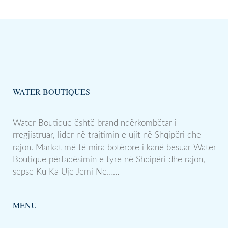
WATER BOUTIQUES
Water Boutique është brand ndërkombëtar i
rregjistruar, lider në trajtimin e ujit në Shqipëri dhe
rajon. Markat më të mira botërore i kanë besuar Water
Boutique përfaqësimin e tyre në Shqipëri dhe rajon,
sepse Ku Ka Uje Jemi Ne……
MENU