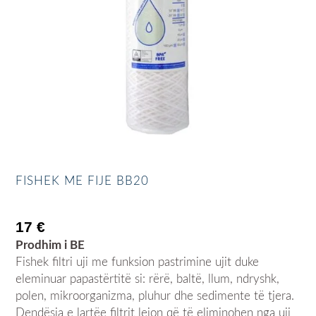
FISHEK ME FIJE BB20
17
€
Prodhim i BE
Fishek filtri uji me funksion pastrimine ujit duke
eleminuar papastërtitë si: rërë, baltë, llum, ndryshk,
polen, mikroorganizma, pluhur dhe sedimente të tjera.
Dendësia e lartëe filtrit lejon që të eliminohen nga uji