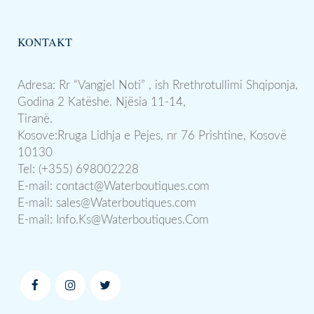
KONTAKT
Adresa: Rr “Vangjel Noti” , ish Rrethrotullimi Shqiponja,
Godina 2 Katëshe. Njësia 11-14,
Tiranë.
Kosove:Rruga Lidhja e Pejes, nr 76 Prishtine, Kosovë
10130
Tel: (+355) 698002228
E-mail:
contact@Waterboutiques.com
E-mail:
sales@Waterboutiques.com
E-mail:
Info.Ks@Waterboutiques.Com