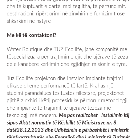
dhe të kuptuarit e qartë, mbi tëgjitha, të përfundimit.
destinacioni, ripërdorimi në zinxhirin e furnizimit ose
shkarkimi në natyrë
Me
kë
të
kontakt
oni
?
Water Boutique
dhe
TUZ Eco life
,
janë kompanitë me
tëspecializuara për trajtimin e ujit dhe ujërave të zeza
që e kanëbërë kërkimin dhe zgjidhjen misionin e tyre.
Tuz
Eco life
projekton dhe instalon impiante trajtimi
efikase dheme performancë të lartë. Krahas një
studimi parandalues ​​tësituatës fillestare, projektohet i
gjithë zinxhiri i këtij procesiduke përdorur metodologji
dhe impiante të trajtimit të ujërave tëzeza me
teknologji më modern.
Me pas realizohet instalimin itij
sipas
Akti
t
normativ
të
Këshillit
të
Ministrave
nr. 8,
datë
28.12.2023
dhe
Udhëzimin
e
përbashkët
i
ministrit
të
Infrastrukturës
dhe
Energjisë
dhe
i
ministrit
të
Turizmit