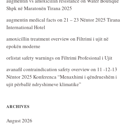
augmentin vs amoxicillin resistance
on
Water Boutique
Shpk në Maratonën Tirana 2025
augmentin medical facts
on
21 – 23 Nëntor 2025 Tirana
International Hotel
amoxicillin treatment overview
on
Filtrimi i ujit në
epokën moderne
orlistat safety warnings
on
Filtrimi Profesional i Ujit
avanafil contraindication safety overview
on
11 -12-13
Nëntor 2025 Konferenca “Menaxhimi i qëndrueshëm i
ujit përballë ndryshimeve klimatike”
ARCHIVES
August 2026