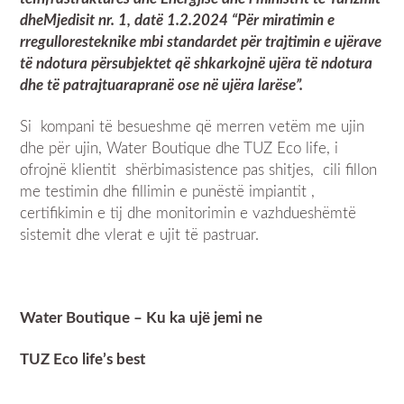
dhe
Mjedisit
nr. 1,
datë
1.2.2024 “
Për
miratimin
e
rregullores
teknike
mbi
standardet
për
trajtimin
e
ujërave
të
ndotura
për
subjektet
që
shkarkojnë
ujëra
të
ndotura
dhe
të
patrajtuara
pranë
ose
në
ujëra
larëse
”.
Si kompani të besueshme që merren vetëm me ujin
dhe për ujin,
Water Boutique
dhe
TUZ Eco life
,
i
ofrojnë klientit shërbimasistence pas shitjes, cili fillon
me testimin dhe fillimin e punëstë impiantit ,
certifikimin e tij dhe monitorimin e vazhdueshëmtë
sistemit dhe vlerat e ujit të pastruar.
Water Boutique
–
Ku ka
ujë
jemi
ne
TUZ Eco life’s best