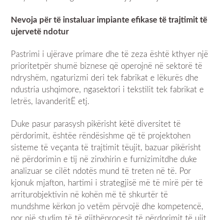
Nevoja
për
të
instaluar
impiante
efikase
të
trajtimit
të
uj
erve
të
ndotur
Pastrimi i ujërave primare dhe të zeza është kthyer një
prioritetpër shumë biznese që operojnë në sektorë të
ndryshëm, ngaturizmi deri tek fabrikat e lëkurës dhe
ndustria ushqimore, ngasektori i tekstilit tek fabrikat e
letrës, lavanderitË etj.
Duke pasur parasysh pikërisht këtë diversitet të
përdorimit, ështëe rëndësishme që të projektohen
sisteme të veçanta të trajtimit tëujit, bazuar pikërisht
në përdorimin e tij në zinxhirin e furnizimitdhe duke
analizuar se cilët ndotës mund të treten në të. Por
kjonuk mjafton, hartimi i strategjisë më të mirë për të
arriturobjektivin në kohën më të shkurtër të
mundshme kërkon jo vetëm përvojë dhe kompetencë,
por një studim të të gjithëprocesit të përdorimit të ujit