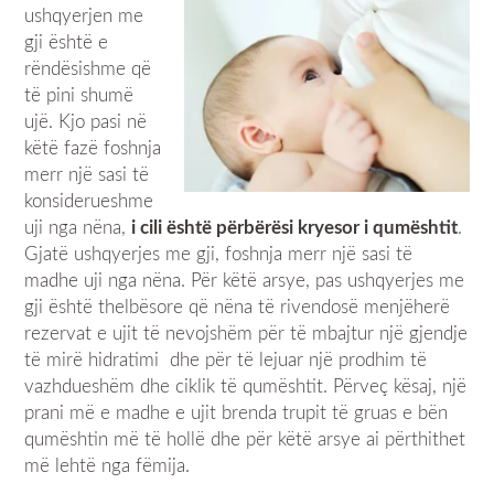
ushqyerjen me
gji është e
rëndësishme që
të pini shumë
ujë. Kjo pasi në
këtë fazë foshnja
merr një sasi të
konsiderueshme
uji nga nëna,
i cili është përbërësi kryesor i qumështit
.
Gjatë ushqyerjes me gji, foshnja merr një sasi të
madhe uji nga nëna. Për këtë arsye, pas ushqyerjes me
gji është thelbësore që nëna të rivendosë menjëherë
rezervat e ujit të nevojshëm për të mbajtur një gjendje
të mirë hidratimi dhe për të lejuar një prodhim të
vazhdueshëm dhe ciklik të qumështit. Përveç kësaj, një
prani më e madhe e ujit brenda trupit të gruas e bën
qumështin më të hollë dhe për këtë arsye ai përthithet
më lehtë nga fëmija.