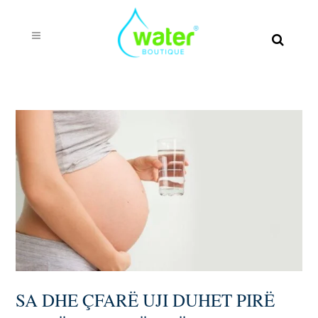
Sa dhe Çfarë uji duhet pirë gjatë shtatzënisë?
SA DHE ÇFARË UJI DUHET PIRË