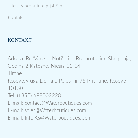
Test 5 për ujin e pijshëm
Kontakt
KONTAKT
Adresa: Rr “Vangjel Noti” , ish Rrethrotullimi Shqiponja,
Godina 2 Katëshe. Njësia 11-14,
Tiranë.
Kosove:Rruga Lidhja e Pejes, nr 76 Prishtine, Kosovë
10130
Tel: (+355) 698002228
E-mail:
contact@Waterboutiques.com
E-mail:
sales@Waterboutiques.com
E-mail:
Info.Ks@Waterboutiques.Com