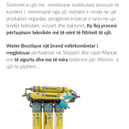
Sistemet e ujit me membrane molekulare (osmoze te
kundert ) eleminojnë nga uji: metalet e renda ne uje ,
produktet organike, pirogjenet,kriperat e larta ne uje ,
lëndët koloidale, viruset dhe bakteret
. Ky lloj procesi
përfaqëson teknikën më të mirë të filtrimit të ujit.
Water Boutique një brand ndërkombetar i
rregjistruar
përfaqëson në Shqipëri dhe rajon Markat
më
të sigurta dhe me të mira
botërore për filtrimin e
ujit te pijshem .