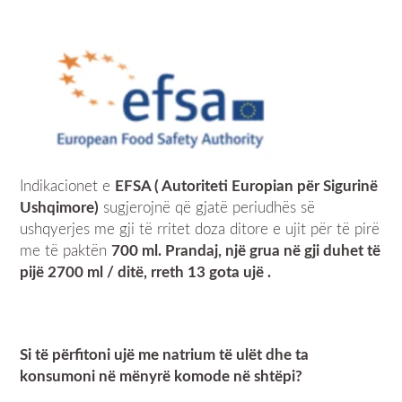
Indikacionet e
EFSA ( Autoriteti Europian për Sigurinë
Ushqimore)
sugjerojnë që gjatë periudhës së
ushqyerjes me gji të rritet doza ditore e ujit për të pirë
me të paktën
700 ml. Prandaj, një grua në gji duhet të
pijë 2700 ml / ditë, rreth 13 gota ujë .
Si të përfitoni ujë me natrium të ulët dhe ta
konsumoni në mënyrë komode në shtëpi?