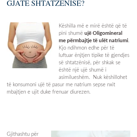
GJATË SHTATZËNISË?
Këshilla më e mirë është që të
pini shumë
ujë Oligomineral
me përmbajtje të ulët natriumi
.
Kjo ndihmon edhe për të
luftuar ënjtjen tipike të gjendjes
së shtatzënisë, për shkak se
është një ujë shumë i
asimilueshëm. Nuk këshillohet
të konsumoni ujë të pasur me natrium sepse nxit
mbajtjen e ujit duke frenuar diurezen.
Gjithashtu për