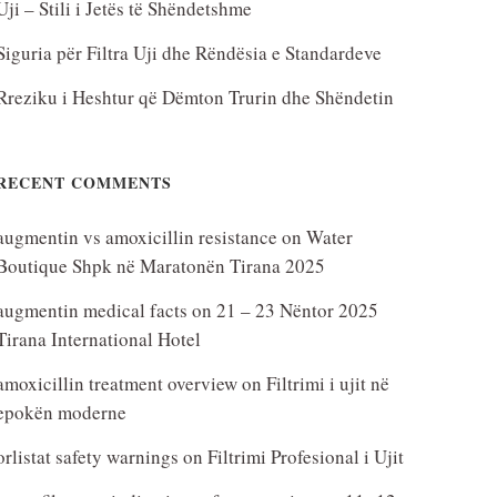
Uji – Stili i Jetës të Shëndetshme
Siguria për Filtra Uji dhe Rëndësia e Standardeve
Rreziku i Heshtur që Dëmton Trurin dhe Shëndetin
RECENT COMMENTS
augmentin vs amoxicillin resistance
on
Water
Boutique Shpk në Maratonën Tirana 2025
augmentin medical facts
on
21 – 23 Nëntor 2025
Tirana International Hotel
amoxicillin treatment overview
on
Filtrimi i ujit në
epokën moderne
orlistat safety warnings
on
Filtrimi Profesional i Ujit