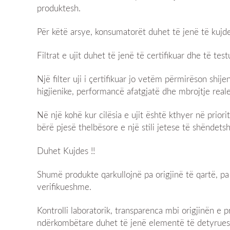
produktesh.
Për këtë arsye, konsumatorët duhet të jenë të kujdes
Filtrat e ujit duhet të jenë të certifikuar dhe të t
Një filter uji i çertifikuar jo vetëm përmirëson shije
higjienike, performancë afatgjatë dhe mbrojtje real
Në një kohë kur cilësia e ujit është kthyer në priorit
bërë pjesë thelbësore e një stili jetese të shëndets
Duhet Kujdes !!
Shumë produkte qarkullojnë pa origjinë të qartë, p
verifikueshme.
Kontrolli laboratorik, transparenca mbi origjinën e 
ndërkombëtare duhet të jenë elementë të detyrueshë