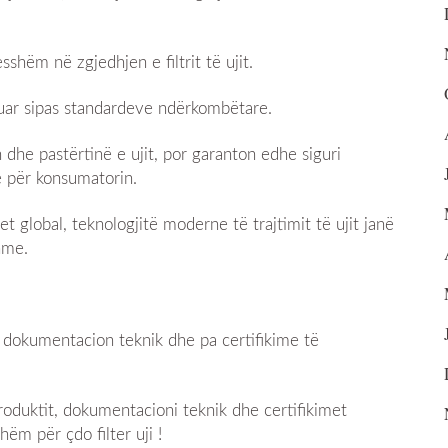
shëm në zgjedhjen e filtrit të ujit.
estuar sipas standardeve ndërkombëtare.
n dhe pastërtinë e ujit, por garanton edhe siguri
e për konsumatorin.
et global, teknologjitë moderne të trajtimit të ujit janë
hme.
a dokumentacion teknik dhe pa certifikime të
produktit, dokumentacioni teknik dhe certifikimet
m për çdo filter uji !