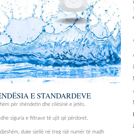
RËNDËSIA E STANDARDEVE
hëm për shëndetin dhe cilësinë e jetës.
he siguria e filtrave të ujit që përdoret.
r ndjeshëm, duke sjellë në treg një numër të madh