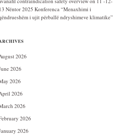
avanafil contraindication safety overview
on
11 -12-
13 Nëntor 2025 Konferenca “Menaxhimi i
qëndrueshëm i ujit përballë ndryshimeve klimatike”
ARCHIVES
August 2026
June 2026
May 2026
April 2026
March 2026
February 2026
January 2026