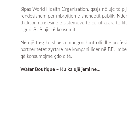
Sipas World Health Organization, qasja në ujë të pi
rëndësishëm për mbrojtjen e shëndetit publik. Ndë
thekson rëndësinë e sistemeve të certifikuara të fi
sigurisë së ujit të konsumit.
Në një treg ku shpesh mungon kontrolli dhe profesi
partneritetet zyrtare me kompani lider në BE, mbete
që konsumojmë çdo ditë.
Water Boutique – Ku ka ujë jemi ne…