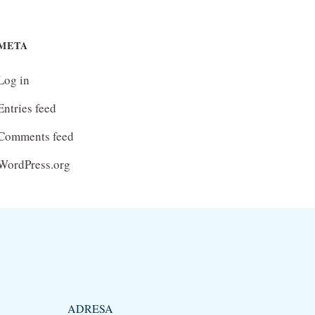
META
Log in
Entries feed
Comments feed
WordPress.org
ADRESA