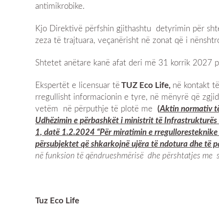
antimikrobike.
Kjo Direktivë përfshin gjithashtu detyrimin për sht
zeza të trajtuara, veçanërisht në zonat që i nënshtro
Shtetet anëtare kanë afat deri më 31 korrik 2027 pë
Ekspertët e licensuar të
TUZ Eco Life,
në kontakt t
rregullisht informacionin e tyre, në mënyrë që zgji
vetëm në përputhje të plotë me
(
Aktin normativ t
Udhëzimin e përbashkët i ministrit të Infrastrukturës d
1, datë 1.2.2024 “Për miratimin e rregulloresteknike
përsubjektet që shkarkojnë ujëra të ndotura dhe të p
në funksion të qëndrueshmërisë dhe përshtatjes me sf
Tuz Eco Life