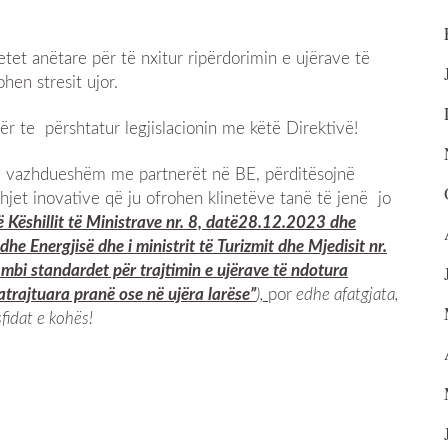
etet anëtare për të nxitur ripërdorimin e ujërave të
hen stresit ujor.
r te përshtatur legjislacionin me këtë Direktivë!
ë vazhdueshëm me partnerët në BE, përditësojnë
dhjet inovative që ju ofrohen klinetëve tanë të jenë jo
ë Këshillit të Ministrave nr. 8, datë28.12.2023 dhe
he Energjisë dhe i ministrit të Turizmit dhe Mjedisit nr.
 mbi standardet për trajtimin e ujërave të ndotura
atrajtuara pranë ose në ujëra larëse
”
),
por
edhe afatgjata,
idat e kohës!