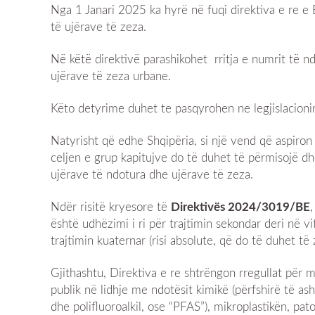
Nga 1 Janari 2025 ka hyrë në fuqi direktiva e re e 
të ujërave të zeza.
Në këtë direktivë parashikohet rritja e numrit të 
ujërave të zeza urbane.
Këto detyrime duhet te pasqyrohen ne legjislacion
Natyrisht që edhe Shqipëria, si një vend që aspiron
celjen e grup kapitujve do të duhet të përmisojë dhe
ujërave të ndotura dhe ujërave të zeza.
Ndër risitë kryesore të
Direktivës 2024/3019/BE
është udhëzimi i ri për trajtimin sekondar deri në vi
trajtimin kuaternar (risi absolute, që do të duhet të
Gjithashtu, Direktiva e re shtrëngon rregullat për
publik në lidhje me ndotësit kimikë (përfshirë të as
dhe polifluoroalkil, ose “PFAS”), mikroplastikën, pat