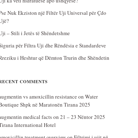
Uji ka veti hidratuese apo ushqyese?
Pse Nuk Ekziston një Filtër Uji Universal për Çdo
Ujë?
Uji – Stili i Jetës të Shëndetshme
Siguria për Filtra Uji dhe Rëndësia e Standardeve
Rreziku i Heshtur që Dëmton Trurin dhe Shëndetin
RECENT COMMENTS
augmentin vs amoxicillin resistance
on
Water
Boutique Shpk në Maratonën Tirana 2025
augmentin medical facts
on
21 – 23 Nëntor 2025
Tirana International Hotel
amoxicillin treatment overview
on
Filtrimi i ujit në