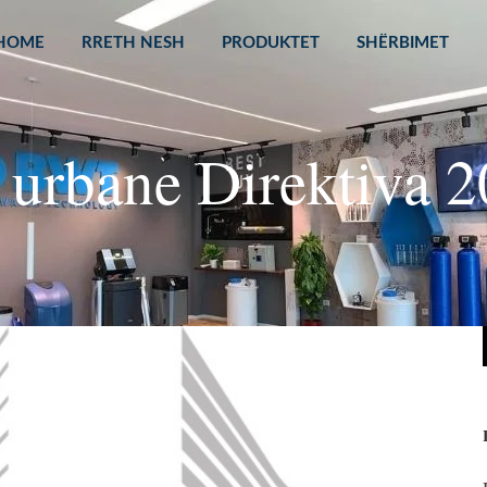
HOME
RRETH NESH
PRODUKTET
SHËRBIMET
a urbane Direktiva