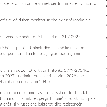
BE-së, e cila shton detyrimet për trajtimet e avancuara
ndotësve që duhen monitoruar dhe nxit ripërdorimin e
in e vendeve anëtare të BE deri më 31.7.2027.
 të bëhet pjesë e Unionit dhe tashmë ka filluar me
 të përshtasë kuadrin e saj ligjor për trajtimin e
, e cila shfuqizon Direktivën historike 1999/271/KE
tin 2027, trajtimin tercial deri në vitin 2029 dhe
 zbatohet deri në vitin 2045).
 monitorimin e parametrave të ndryshëm të shëndetit
htuquajturat “kimikatet përgjithmonë” si substancat per-
ogjenët (si viruset dhe bakteret) dhe rezistencën