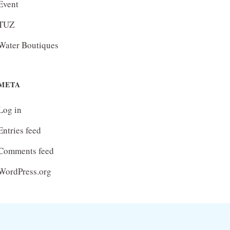
Event
TUZ
Water Boutiques
META
Log in
Entries feed
Comments feed
WordPress.org