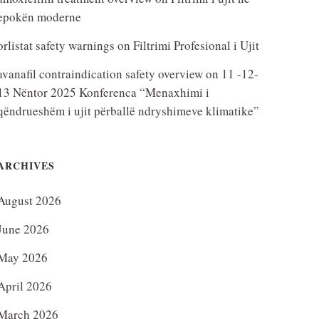
epokën moderne
orlistat safety warnings
on
Filtrimi Profesional i Ujit
avanafil contraindication safety overview
on
11 -12-
13 Nëntor 2025 Konferenca “Menaxhimi i
qëndrueshëm i ujit përballë ndryshimeve klimatike”
ARCHIVES
August 2026
June 2026
May 2026
April 2026
March 2026