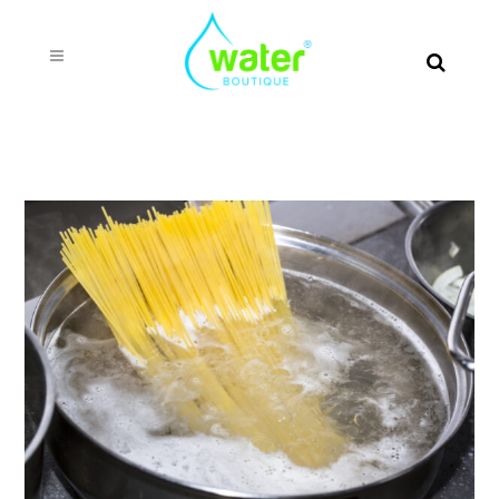
Uji për gatim – Përse është e rëndësishme që të
jetë i pastër