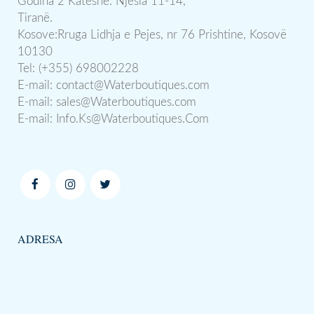
Godina 2 Katëshe. Njësia 11-14,
Tiranë.
Kosove:Rruga Lidhja e Pejes, nr 76 Prishtine, Kosovë
10130
Tel: (+355) 698002228
E-mail:
contact@Waterboutiques.com
E-mail:
sales@Waterboutiques.com
E-mail:
Info.Ks@Waterboutiques.Com
ADRESA