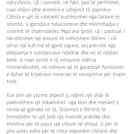
ndryshimin. Uji i osmotik, në fakt, pasi të përthithet,
ruan shijen (dhe aromën) e ushqimit të paprekur.
Cilësia e ujit të rubinetit kushtëzohet nga faktorë të
shumtë, si gjendja e tubacioneve dhe mirëmbajtja e
sistemit të shpërndarjes. Nga ana tjetër, uji i pastruar i
nënshtrohet një procesi të mëtejshëm filtrimi, i cili
ofron një kufi më të gjerë sigurie, veçanërisht nga
pikëpamja e substancave ndotëse dhe në të njëjtën
kohë, ai ruan vetitë e tij ushqyese ndërsa
rimineralizohet, në mënyrë që të garantojë furnizimin
e duhur të kripërave minerale të nevojshme për trupin
tonë.
Kur pini ujë çezme shpesh ju ndjeni një shije të
pakëndshme që shkaktohet nga klori dhe metalet e
rënda që gjëndet në të. Sistemet e filtrimit të
brendshëm të ujit janë një metodë praktike dhe
efektive për të pasur ujë cilësor në shtëpi, si per te
pire ashtu edhe për të rritur ndjeshëm cilësinë dhe