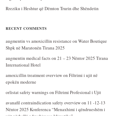
Rreziku i Heshtur që Dëmton Trurin dhe Shëndetin
RECENT COMMENTS
augmentin vs amoxicillin resistance
on
Water Boutique
Shpk në Maratonën Tirana 2025
augmentin medical facts
on
21 – 23 Nëntor 2025 Tirana
International Hotel
amoxicillin treatment overview
on
Filtrimi i ujit në
epokën moderne
orlistat safety warnings
on
Filtrimi Profesional i Ujit
avanafil contraindication safety overview
on
11 -12-13
Nëntor 2025 Konferenca “Menaxhimi i qëndrueshëm i