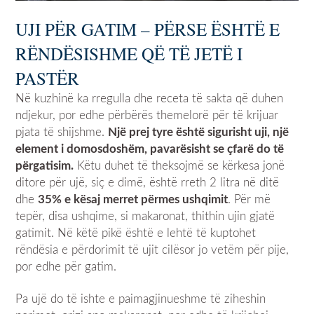
UJI PËR GATIM – PËRSE ËSHTË E
RËNDËSISHME QË TË JETË I
PASTËR
Në kuzhinë ka rregulla dhe receta të sakta që duhen
ndjekur, por edhe përbërës themelorë për të krijuar
pjata të shijshme.
Një prej tyre
është sigurisht uji, një
element i domosdoshëm, pavarësisht se çfarë do të
përgatisim.
Këtu duhet të theksojmë se kërkesa jonë
ditore për ujë, siç e dimë, është rreth 2 litra në ditë
dhe
35% e kësaj merret përmes ushqimit
. Për më
tepër, disa ushqime, si makaronat, thithin ujin gjatë
gatimit. Në këtë pikë është e lehtë të kuptohet
rëndësia e përdorimit të ujit cilësor jo vetëm për pije,
por edhe për gatim.
Pa ujë do të ishte e paimagjinueshme të ziheshin