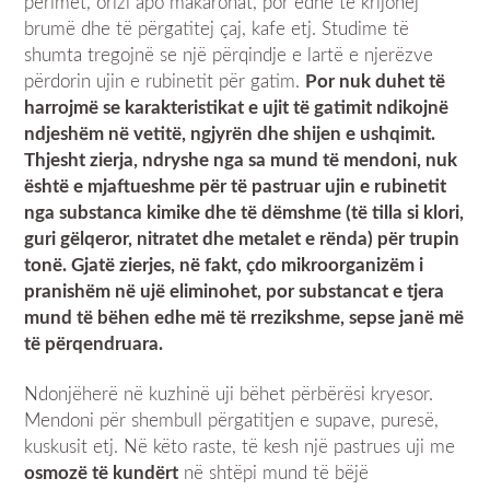
perimet, orizi apo makaronat, por edhe të krijohej
brumë dhe të përgatitej çaj, kafe etj. Studime të
shumta tregojnë se një përqindje e lartë e njerëzve
përdorin ujin e rubinetit për gatim.
Por nuk duhet të
harrojmë se karakteristikat e ujit të gatimit ndikojnë
ndjeshëm në vetitë, ngjyrën dhe shijen e ushqimit.
Thjesht zierja, ndryshe nga sa mund të mendoni, nuk
është e mjaftueshme për të pastruar ujin e rubinetit
nga substanca kimike dhe të dëmshme (të tilla si klori,
guri gëlqeror, nitratet dhe metalet e rënda) për trupin
tonë. Gjatë zierjes, në fakt, çdo mikroorganizëm i
pranishëm në ujë eliminohet, por substancat e tjera
mund të bëhen edhe më të rrezikshme, sepse janë më
të përqendruara.
Ndonjëherë në kuzhinë uji bëhet përbërësi kryesor.
Mendoni për shembull përgatitjen e supave, puresë,
kuskusit etj. Në këto raste, të kesh një pastrues uji me
osmozë të kundërt
në shtëpi mund të bëjë