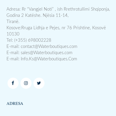
Adresa: Rr “Vangjel Noti” , ish Rrethrotullimi Shqiponja,
Godina 2 Katëshe. Njësia 11-14,
Tiranë.
Kosove:Rruga Lidhja e Pejes, nr 76 Prishtine, Kosovë
10130
Tel: (+355) 698002228
E-mail:
contact@Waterboutiques.com
E-mail:
sales@Waterboutiques.com
E-mail:
Info.Ks@Waterboutiques.Com
ADRESA