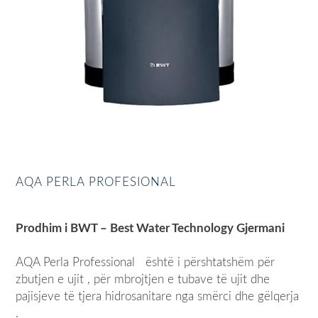
AQA PERLA PROFESIONAL
Prodhim i BWT – Best Water Technology Gjermani
AQA Perla Professional është i përshtatshëm për
zbutjen e ujit , për mbrojtjen e tubave të ujit dhe
pajisjeve të tjera hidrosanitare nga smërci dhe gëlqerja
.