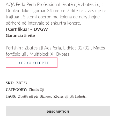
AQA Perla Perla Professional është një zbutës i ujit
Duplex duke siguruar 24 orë në 7 ditë të javës ujë të
trajtuar . Sistemi operon me kolona që ndryshojnë
përherë në intervale të shkurtra kohore.
I Certifikuar – DVGW
Garancia 5 vite
Perfshin : Zbutes uji AqaPerla, Lidhjet 32/32 , Matës
fortësie uji , Multiblock X -Bypass
SKU:
ZBT23
CATEGORY:
Zbutës Uji
TAGS:
,
Zbutës uji për Biznese
Zbutës uji për Industri
DESCRIPTION