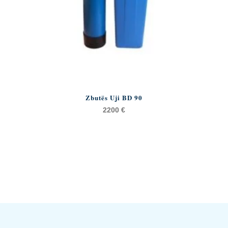
Zbutës Uji BD 90
2200
€