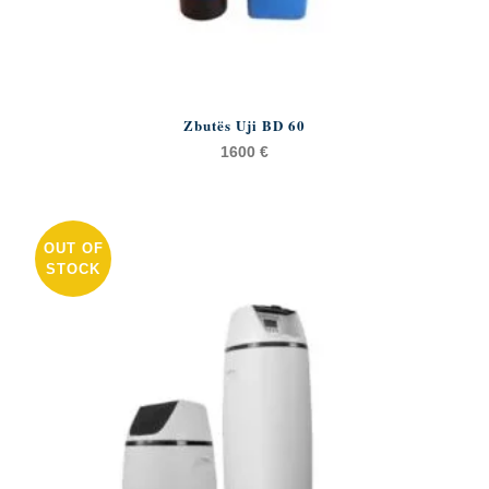
Zbutës Uji BD 60
1600
€
OUT OF
STOCK