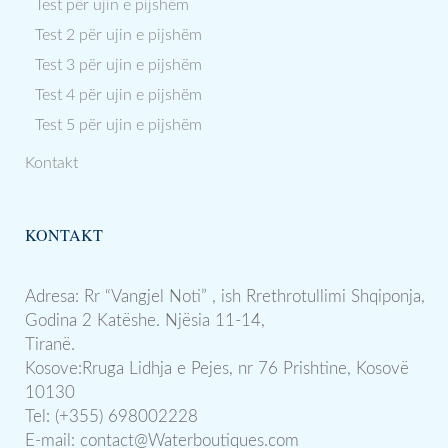
Test për ujin e pijshëm
Test 2 për ujin e pijshëm
Test 3 për ujin e pijshëm
Test 4 për ujin e pijshëm
Test 5 për ujin e pijshëm
Kontakt
KONTAKT
Adresa: Rr “Vangjel Noti” , ish Rrethrotullimi Shqiponja,
Godina 2 Katëshe. Njësia 11-14,
Tiranë.
Kosove:Rruga Lidhja e Pejes, nr 76 Prishtine, Kosovë
10130
Tel: (+355) 698002228
E-mail:
contact@Waterboutiques.com