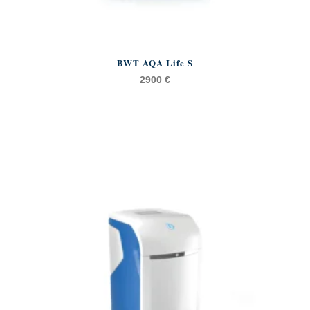
BWT AQA Life S
2900
€