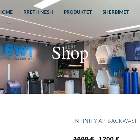
HOME
RRETH NESH
PRODUKTET
SHËRBIMET
Shop
INFINITY AP BACKWASH 
1600
€
1200
€
Original
Current