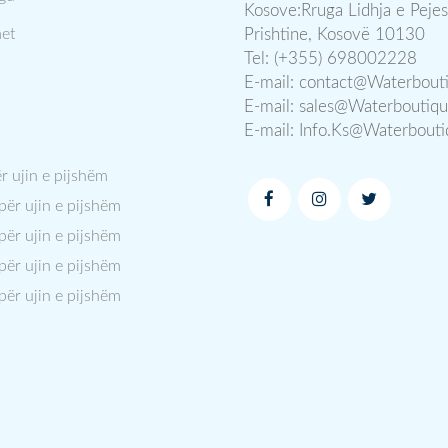
Kosove:Rruga Lidhja e Pejes
et
Prishtine, Kosovë 10130
Tel: (+355) 698002228
E-mail:
contact@Waterbout
E-mail:
sales@Waterboutiq
E-mail:
Info.Ks@Waterbout
ër ujin e pijshëm
 për ujin e pijshëm
 për ujin e pijshëm
 për ujin e pijshëm
 për ujin e pijshëm