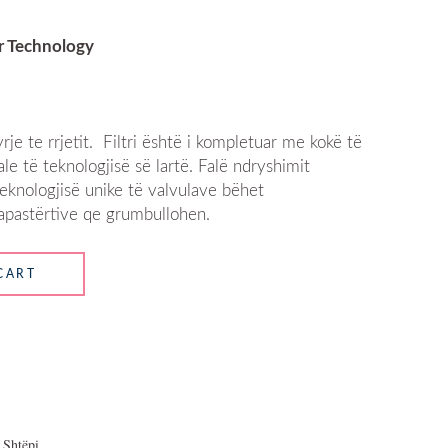
r Technology
 hyrje te rrjetit. Filtri është i kompletuar me kokë të
e të teknologjisë së lartë. Falë ndryshimit
teknologjisë unike të valvulave bëhet
apastërtive qe grumbullohen.
CART
r Shtëpi