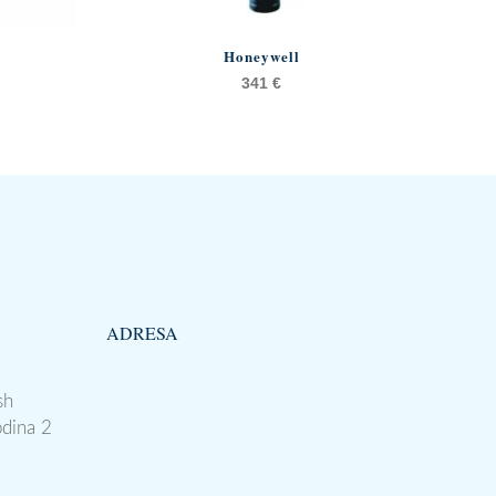
Honeywell
341
€
ADRESA
sh
odina 2