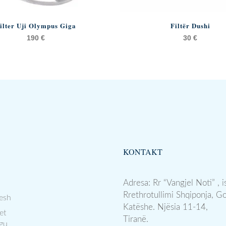
ilter Uji Olympus Giga
Filtër Dushi
190
€
30
€
KONTAKT
Adresa: Rr “Vangjel Noti” , i
Rrethrotullimi Shqiponja, G
esh
Katëshe. Njësia 11-14,
et
Tiranë.
gu