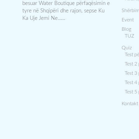
besuar Water Boutique përfaqësimin e
tyre në Shqipëri dhe rajon, sepse Ku
Shërbim
Ka Uje Jemi Ne……
Event
Blog
TUZ
Quiz
Test p
Test 2
Test 3
Test 4
Test 5
Kontakt