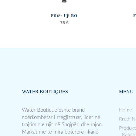
Filtër Uji RO
F
75
€
WATER BOUTIQUES
MENU
Water Boutique është brand
Home
ndërkombëtar i rregjistruar, lider në
Rreth N
trajtimin e ujit në Shqipëri dhe rajon.
Produkt
Markat më të mira botërore i kanë
Katalo