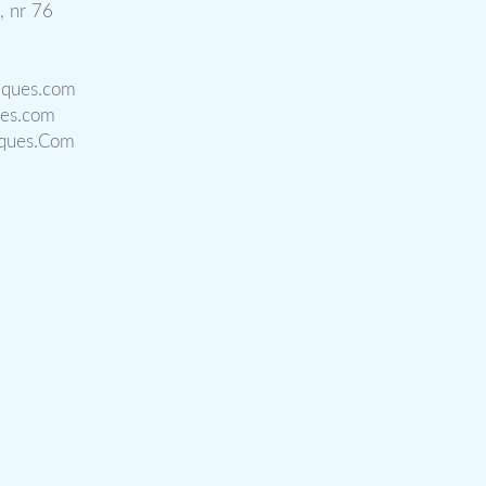
, nr 76
iques.com
ues.com
iques.Com