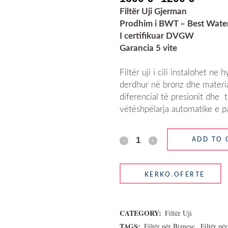
price
price
Filt
ë
r Uji Gjerman
was:
is:
Prodhim i BWT – Best Wate
1600 €.
1200 €.
I certifikuar DVGW
Garancia 5 vite
Filtër uji i cili instalohet ne
derdhur në bronz dhe material
diferencial të presionit dhe 
vëtëshpëlarja automatike e p
ADD TO 
CATEGORY:
Filtër Uji
TAGS:
,
Filtër për Biznese
Filtër pë