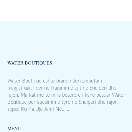
WATER BOUTIQUES
Water Boutique është brand ndërkombëtar i
rregjistruar, lider në trajtimin e ujit në Shqipëri dhe
rajon. Markat më të mira botërore i kanë besuar Water
Boutique përfaqësimin e tyre në Shqipëri dhe rajon,
sepse Ku Ka Uje Jemi Ne……
MENU