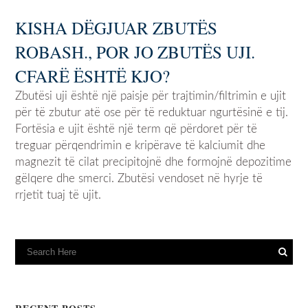
KISHA DËGJUAR ZBUTËS
ROBASH., POR JO ZBUTËS UJI.
CFARË ËSHTË KJO?
Zbutësi uji është një paisje për trajtimin/filtrimin e ujit
për të zbutur atë ose për të reduktuar ngurtësinë e tij.
Fortësia e ujit është një term që përdoret për të
treguar përqendrimin e kripërave të kalciumit dhe
magnezit të cilat precipitojnë dhe formojnë depozitime
gëlqere dhe smerci. Zbutësi vendoset në hyrje të
rrjetit tuaj të ujit.