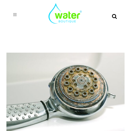
Kisha dëgjuar zbutës robash., por jo zbutës uji.
cfarë është kjo?